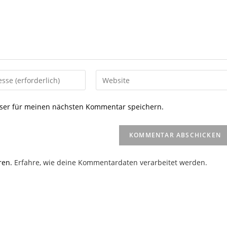
Gib
deine
Website-
ser für meinen nächsten Kommentar speichern.
URL
ein
(optional)
en
ren.
Erfahre, wie deine Kommentardaten verarbeitet werden.