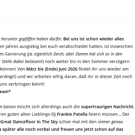
herunter gepfiffen haben dürfte
:
Bei uns ist schon wieder alles
 Jahres ausgiebig bei euch verabschiedet hatten, ist inzwischen
mm-Sanierung (
ja, eigentlich Deich, aber Damm hat sich so in den
 Stelle dabei belassen
!) noch weiter bis in den Sommer verzögern
 können! Von
März bis (Ende) Juni 2026
findet ihr uns wieder am
erdings
!) und wir arbeiten eifrig daran, daß ihr in dieser Zeit noch
uns verbringen könnt!
Team*
n-Saison
mischt sich allerdings auch die
supertraurigen Nachricht
,
en guten alten Lieblings-DJ
Frankie Patella
feiern müssen… Der
n
Great Dancefloor In The Sky
schon mal mit den
immer genau
später alle noch vorbei und freuen uns jetzt schon auf das