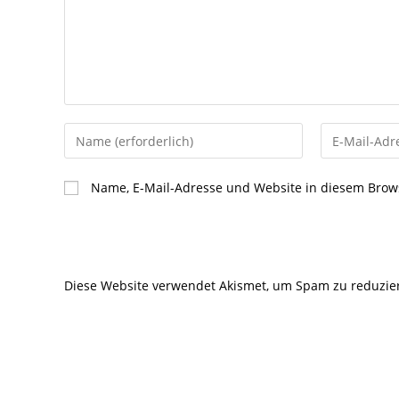
Gib
Gib
deinen
deine
Namen
E-
Name, E-Mail-Adresse und Website in diesem Brow
oder
Mail-
Benutzernamen
Adresse
zum
zum
Kommentieren
Kommentier
Diese Website verwendet Akismet, um Spam zu reduzie
ein
ein