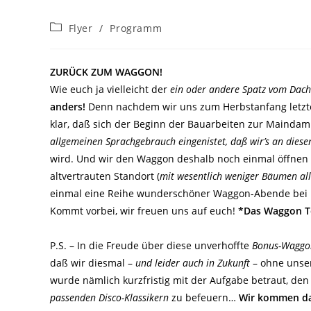
Beitrags-
Flyer
/
Programm
Kategorie:
ZURÜCK ZUM WAGGON!
Wie euch ja vielleicht der
ein oder andere Spatz vom Dach 
anders!
Denn nachdem wir uns zum Herbstanfang letzten
klar, daß sich der Beginn der Bauarbeiten zur Mainda
allgemeinen Sprachgebrauch eingenistet, daß wir’s an dieser
wird. Und wir den Waggon deshalb noch einmal öffnen
altvertrauten Standort (
mit wesentlich weniger Bäumen all
einmal eine Reihe wunderschöner Waggon-Abende bei 
Kommt vorbei, wir freuen uns auf euch!
*Das Waggon 
P.S. – In die Freude über diese unverhoffte
Bonus-Waggo
daß wir diesmal –
und leider auch in Zukunft
– ohne unser
wurde nämlich kurzfristig mit der Aufgabe betraut, de
passenden Disco-Klassikern
zu befeuern…
Wir kommen da 