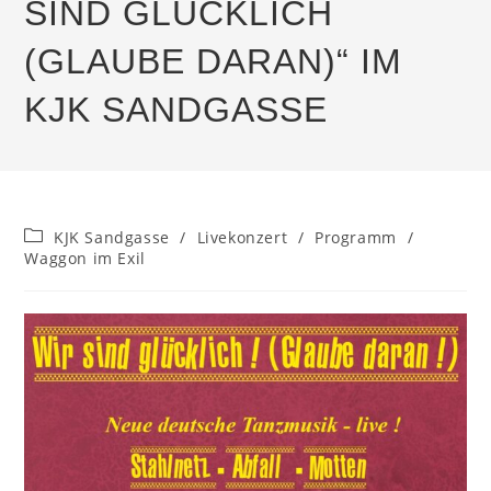
SIND GLÜCKLICH
(GLAUBE DARAN)“ IM
KJK SANDGASSE
Beitrags-
KJK Sandgasse
/
Livekonzert
/
Programm
/
Kategorie:
Waggon im Exil