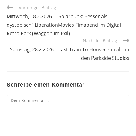
Weitere
Vorheriger Beitrag
Artikel
Mittwoch, 18.2.2026 – „Solarpunk: Besser als
ansehen
dystopisch“ LiberationMovies Fimabend im Digital
Retro Park (Waggon Im Exil)
Nächster Beitrag
Samstag, 28.2.2026 – Last Train To Housecentral – in
den Parkside Studios
Schreibe einen Kommentar
Kommentar