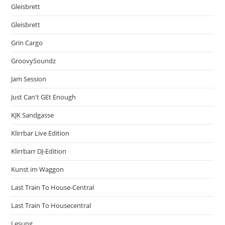
Gleisbrett
Gleisbrett
Grin Cargo
GroovySoundz
Jam Session
Just Can't GEt Enough
KJK Sandgasse
Klirrbar Live Edition
Klirrbarr DJ-Edition
Kunst im Waggon
Last Train To House-Central
Last Train To Housecentral
Lesung