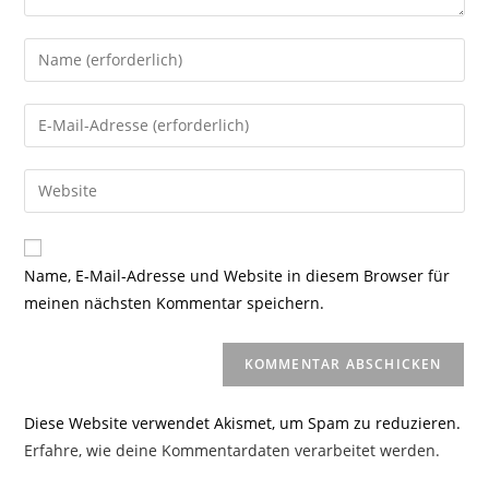
Gib
deinen
Namen
Gib
oder
deine
Benutzernamen
E-
Gib
zum
Mail-
deine
Kommentieren
Adresse
Website-
ein
zum
URL
Name, E-Mail-Adresse und Website in diesem Browser für
Kommentieren
ein
meinen nächsten Kommentar speichern.
ein
(optional)
Diese Website verwendet Akismet, um Spam zu reduzieren.
Erfahre, wie deine Kommentardaten verarbeitet werden.