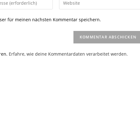
Gib
deine
Website-
ser für meinen nächsten Kommentar speichern.
URL
ein
(optional)
en
ren.
Erfahre, wie deine Kommentardaten verarbeitet werden.