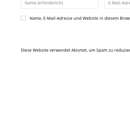
Gib
Gib
deinen
deine
Namen
E-
Name, E-Mail-Adresse und Website in diesem Brow
oder
Mail-
Benutzernamen
Adresse
zum
zum
Kommentieren
Kommentier
Diese Website verwendet Akismet, um Spam zu reduzie
ein
ein