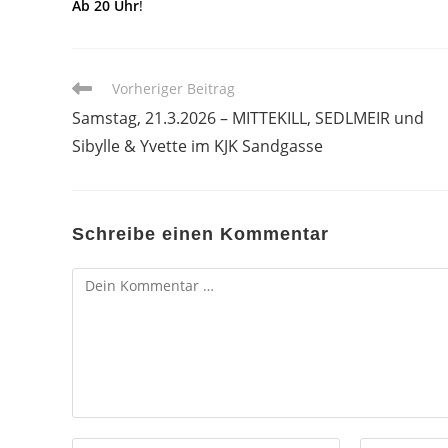
Ab 20 Uhr
!
Weitere
Vorheriger Beitrag
Artikel
Samstag, 21.3.2026 – MITTEKILL, SEDLMEIR und
ansehen
Sibylle & Yvette im KJK Sandgasse
Schreibe einen Kommentar
Kommentar