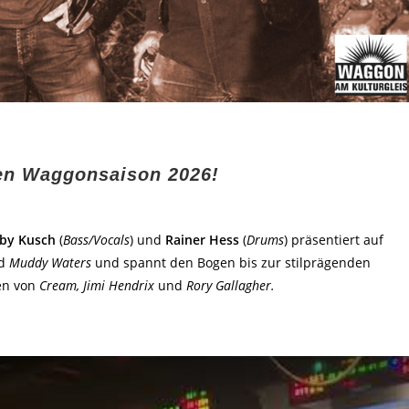
ten Waggonsaison 2026!
by Kusch
(
Bass/Vocals
) und
Rainer Hess
(
Drums
) präsentiert auf
d
Muddy Waters
und spannt den Bogen bis zur stilprägenden
ken von
Cream, Jimi Hendrix
und
Rory Gallagher.