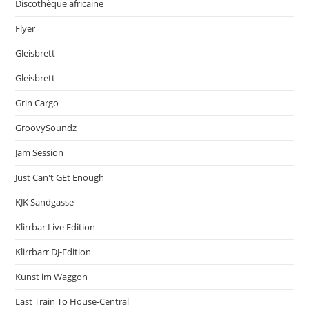
Discothèque africaine
Flyer
Gleisbrett
Gleisbrett
Grin Cargo
GroovySoundz
Jam Session
Just Can't GEt Enough
KJK Sandgasse
Klirrbar Live Edition
Klirrbarr DJ-Edition
Kunst im Waggon
Last Train To House-Central