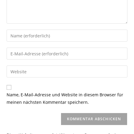
Gib
deinen
Namen
Gib
oder
deine
Benutzernamen
E-
Gib
zum
Mail-
deine
Kommentieren
Adresse
Website-
ein
zum
URL
Name, E-Mail-Adresse und Website in diesem Browser für
Kommentieren
ein
meinen nächsten Kommentar speichern.
ein
(optional)