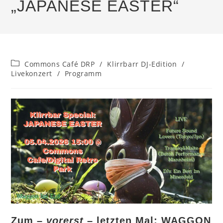
„JAPANESE EASTER“
Beitrags-
Commons Café DRP
/
Klirrbarr DJ-Edition
/
Kategorie:
Livekonzert
/
Programm
Zum –
vorerst
– letzten Mal: WAGGON