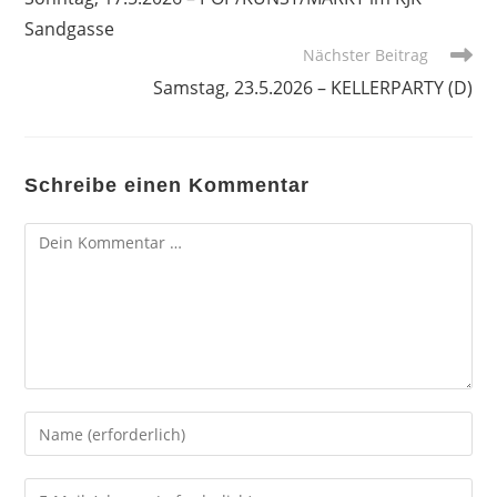
ansehen
Sandgasse
Nächster Beitrag
Samstag, 23.5.2026 – KELLERPARTY (D)
Schreibe einen Kommentar
Kommentar
Gib
deinen
Namen
Gib