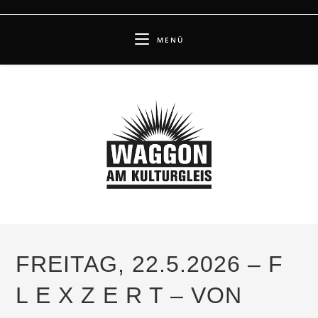
Zum
Inhalt
MENÜ
springen
FREITAG, 22.5.2026 – F
L E X Z E R T – VON