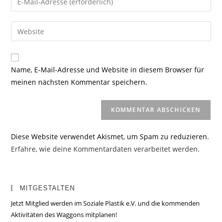
oder
deine
Benutzernamen
E-
Gib
zum
Mail-
deine
Kommentieren
Adresse
Website-
ein
zum
URL
Name, E-Mail-Adresse und Website in diesem Browser für
Kommentieren
ein
meinen nächsten Kommentar speichern.
ein
(optional)
Diese Website verwendet Akismet, um Spam zu reduzieren.
Erfahre, wie deine Kommentardaten verarbeitet werden.
MITGESTALTEN
Jetzt Mitglied werden im Soziale Plastik e.V. und die kommenden
Aktivitäten des Waggons mitplanen!