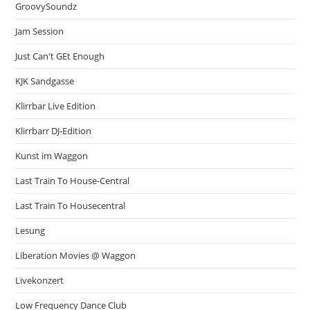
GroovySoundz
Jam Session
Just Can't GEt Enough
KJK Sandgasse
Klirrbar Live Edition
Klirrbarr DJ-Edition
Kunst im Waggon
Last Train To House-Central
Last Train To Housecentral
Lesung
Liberation Movies @ Waggon
Livekonzert
Low Frequency Dance Club