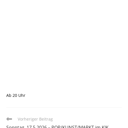
Ab 20 Uhr
Weitere
Vorheriger Beitrag
Artikel
Sonntag, 17.5.2026 – POP/KUNST/MARKT im KJK