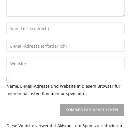
Gib
deinen
Namen
Gib
oder
deine
Benutzernamen
E-
Gib
zum
Mail-
deine
Kommentieren
Adresse
Website-
ein
zum
URL
Name, E-Mail-Adresse und Website in diesem Browser für
Kommentieren
ein
meinen nächsten Kommentar speichern.
ein
(optional)
Diese Website verwendet Akismet, um Spam zu reduzieren.