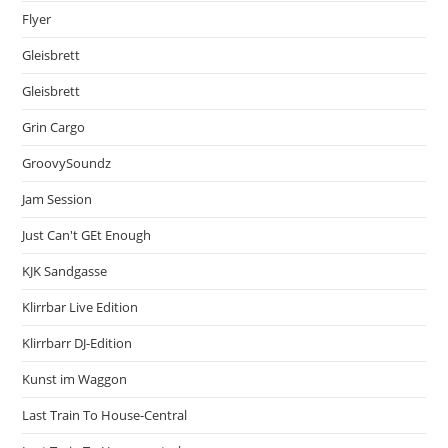
Flyer
Gleisbrett
Gleisbrett
Grin Cargo
GroovySoundz
Jam Session
Just Can't GEt Enough
KJK Sandgasse
Klirrbar Live Edition
Klirrbarr DJ-Edition
Kunst im Waggon
Last Train To House-Central