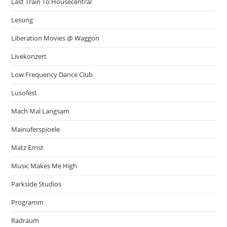
Last Train To Housecentral
Lesung
Liberation Movies @ Waggon
Livekonzert
Low Frequency Dance Club
Lusofest
Mach Mal Langsam
Mainuferspioele
Matz Ernst
Music Makes Me High
Parkside Studios
Programm
Radraum