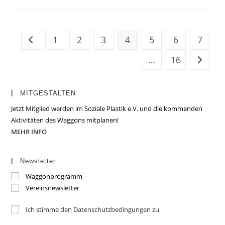
1
2
3
4
5
6
7
Zur vorherigen Seite
…
16
Zur näc
MITGESTALTEN
Jetzt Mitglied werden im Soziale Plastik e.V. und die kommenden
Aktivitäten des Waggons mitplanen!
MEHR INFO
Newsletter
Waggonprogramm
Vereinsnewsletter
Ich stimme den Datenschutzbedingungen zu