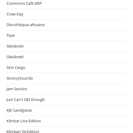
Commons Café DRP
Crew-Day
Discothèque africaine
Flyer
Gleisbrett
Gleisbrett
Grin Cargo
GroovySoundz
Jam Session
Just Can't GEt Enough
KJK Sandgasse
Klirrbar Live Edition
Klirrbarr DJ-Edition