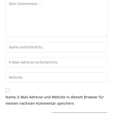
Kommentar
Gib
deinen
Namen
Gib
oder
deine
Benutzernamen
E-
Gib
zum
Mail-
deine
Kommentieren
Adresse
Website-
ein
zum
URL
Name, E-Mail-Adresse und Website in diesem Browser für
Kommentieren
ein
meinen nächsten Kommentar speichern.
ein
(optional)