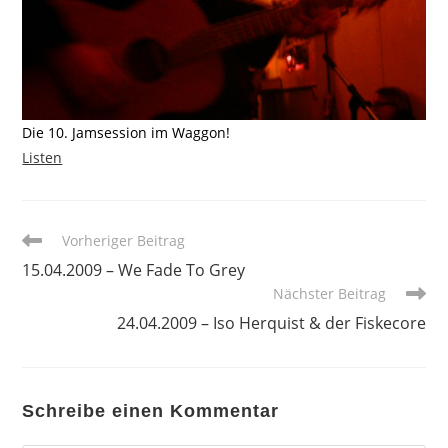
Die 10. Jamsession im Waggon!
Listen
Weitere
Vorheriger Beitrag
Artikel
15.04.2009 – We Fade To Grey
ansehen
Nächster Beitrag
24.04.2009 – Iso Herquist & der Fiskecore
Schreibe einen Kommentar