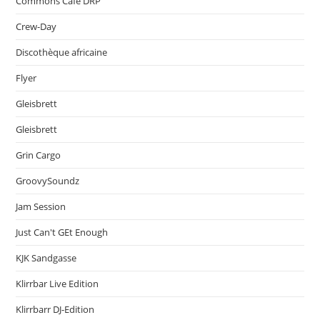
Commons Café DRP
Crew-Day
Discothèque africaine
Flyer
Gleisbrett
Gleisbrett
Grin Cargo
GroovySoundz
Jam Session
Just Can't GEt Enough
KJK Sandgasse
Klirrbar Live Edition
Klirrbarr DJ-Edition