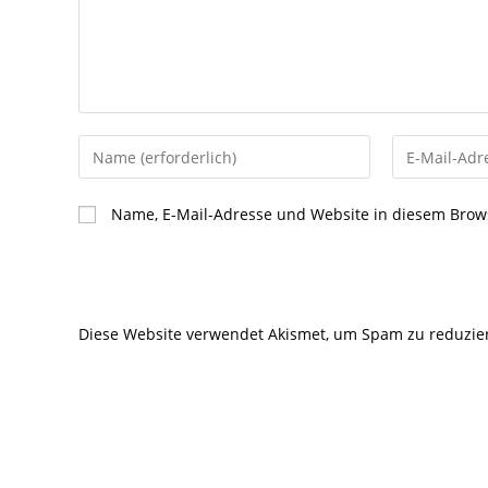
Gib
Gib
deinen
deine
Namen
E-
Name, E-Mail-Adresse und Website in diesem Brow
oder
Mail-
Benutzernamen
Adresse
zum
zum
Kommentieren
Kommentier
Diese Website verwendet Akismet, um Spam zu reduzie
ein
ein