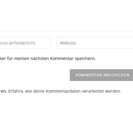
Gib
deine
Website-
ser für meinen nächsten Kommentar speichern.
URL
ein
(optional)
en
ren.
Erfahre, wie deine Kommentardaten verarbeitet werden.