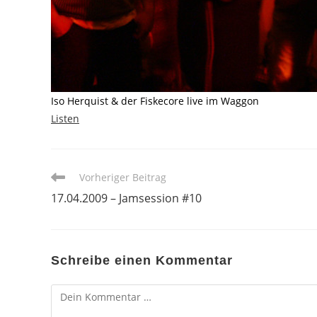
Iso Herquist & der Fiskecore live im Waggon
Listen
Weitere
Vorheriger Beitrag
Artikel
17.04.2009 – Jamsession #10
ansehen
Schreibe einen Kommentar
Kommentar