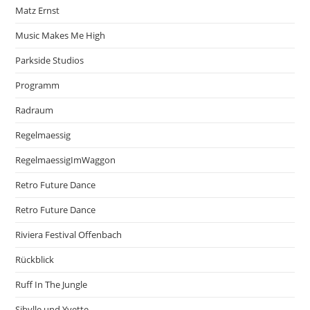
Matz Ernst
Music Makes Me High
Parkside Studios
Programm
Radraum
Regelmaessig
RegelmaessigImWaggon
Retro Future Dance
Retro Future Dance
Riviera Festival Offenbach
Rückblick
Ruff In The Jungle
Sibylle und Yvette