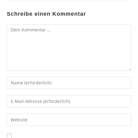
Schreibe einen Kommentar
Kommentar
Gib
deinen
Namen
Gib
oder
deine
Benutzernamen
E-
Gib
zum
Mail-
deine
Kommentieren
Adresse
Website-
ein
zum