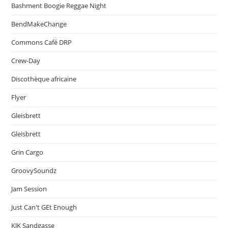
Bashment Boogie Reggae Night
BendMakeChange
Commons Café DRP
Crew-Day
Discothèque africaine
Flyer
Gleisbrett
Gleisbrett
Grin Cargo
GroovySoundz
Jam Session
Just Can't GEt Enough
KJK Sandgasse