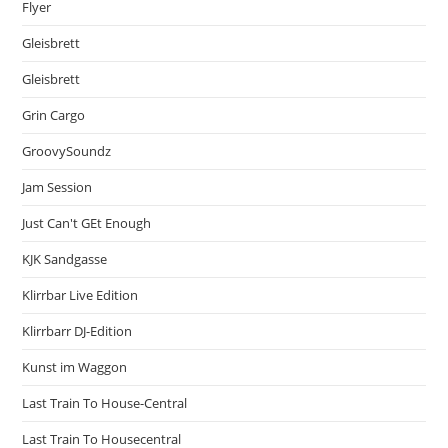
Flyer
Gleisbrett
Gleisbrett
Grin Cargo
GroovySoundz
Jam Session
Just Can't GEt Enough
KJK Sandgasse
Klirrbar Live Edition
Klirrbarr DJ-Edition
Kunst im Waggon
Last Train To House-Central
Last Train To Housecentral