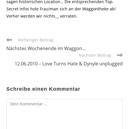
sagen historischen Location… Die entsprechenden Top-
Secret Infos hole Frau/man sich an der Waggontheke ab!
Vorher werden wir nichts
__
verraten.
Weitere
Vorheriger Beitrag
Artikel
Nächstes Wochenende im Waggon…
ansehen
Nächster Beitrag
12.06.2010 – Love Turns Hate & Dynyle unplugged
Schreibe einen Kommentar
Kommentar