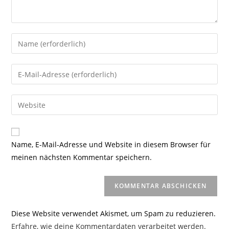
Gib
deinen
Namen
Gib
oder
deine
Benutzernamen
E-
Gib
zum
Mail-
deine
Kommentieren
Adresse
Website-
ein
zum
URL
Name, E-Mail-Adresse und Website in diesem Browser für
Kommentieren
ein
meinen nächsten Kommentar speichern.
ein
(optional)
Diese Website verwendet Akismet, um Spam zu reduzieren.
Erfahre, wie deine Kommentardaten verarbeitet werden.