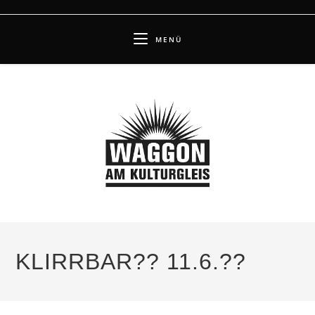
Zum
Inhalt
MENÜ
springen
KLIRRBAR?? 11.6.??