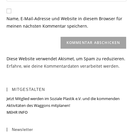
deine
Kommentieren
Adresse
Website-
ein
zum
URL
Name, E-Mail-Adresse und Website in diesem Browser für
Kommentieren
ein
meinen nächsten Kommentar speichern.
ein
(optional)
Diese Website verwendet Akismet, um Spam zu reduzieren.
Erfahre, wie deine Kommentardaten verarbeitet werden.
MITGESTALTEN
Jetzt Mitglied werden im Soziale Plastik e.V. und die kommenden
Aktivitäten des Waggons mitplanen!
MEHR INFO
Newsletter