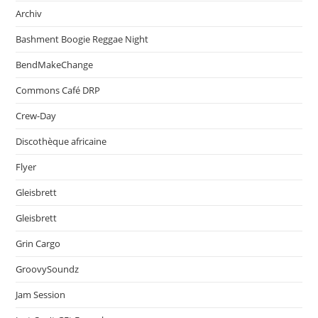
Archiv
Bashment Boogie Reggae Night
BendMakeChange
Commons Café DRP
Crew-Day
Discothèque africaine
Flyer
Gleisbrett
Gleisbrett
Grin Cargo
GroovySoundz
Jam Session