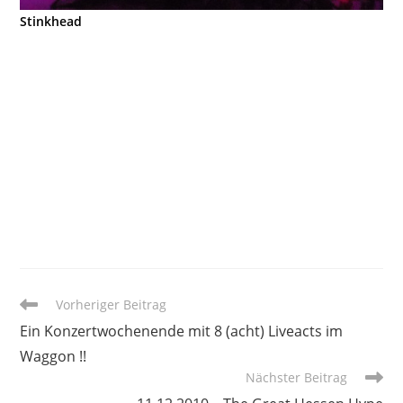
Stinkhead
Weitere
Vorheriger Beitrag
Artikel
Ein Konzertwochenende mit 8 (acht) Liveacts im
ansehen
Waggon !!
Nächster Beitrag