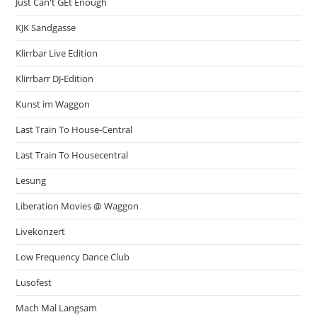
Just Can't GEt Enough
KJK Sandgasse
Klirrbar Live Edition
Klirrbarr DJ-Edition
Kunst im Waggon
Last Train To House-Central
Last Train To Housecentral
Lesung
Liberation Movies @ Waggon
Livekonzert
Low Frequency Dance Club
Lusofest
Mach Mal Langsam