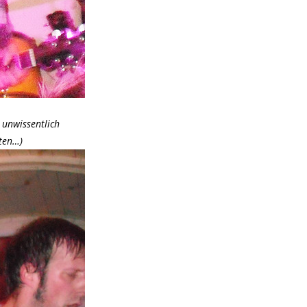
s unwissentlich
ten…)