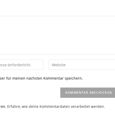
Gib
deine
Website-
ser für meinen nächsten Kommentar speichern.
URL
ein
(optional)
en
ren.
Erfahre, wie deine Kommentardaten verarbeitet werden.