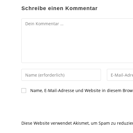
Schreibe einen Kommentar
Kommentar
Gib
Gib
deinen
deine
Namen
E-
Name, E-Mail-Adresse und Website in diesem Brow
oder
Mail-
Benutzernamen
Adresse
zum
zum
Kommentieren
Kommentier
Diese Website verwendet Akismet, um Spam zu reduzie
ein
ein