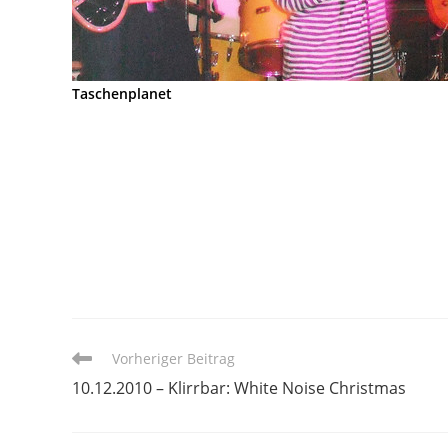
Taschenplanet
Weitere
Vorheriger Beitrag
Artikel
10.12.2010 – Klirrbar: White Noise Christmas
ansehen