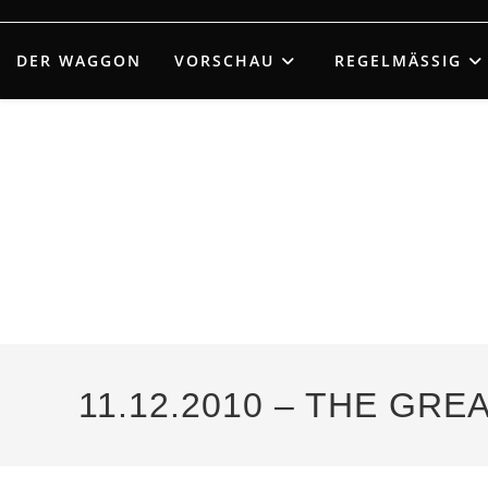
Zum
Inhalt
DER WAGGON
VORSCHAU
REGELMÄSSIG
springen
11.12.2010 – THE GR