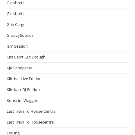
Gleisbrett
Gleisbrett
Grin Cargo
GroovySoundz
Jam Session
Just Can't GEt Enough
KJK Sandgasse
Klirrbar Live Edition
Klirrbarr DJ-Edition
Kunst im Waggon
Last Train To House-Central
Last Train To Housecentral
Lesung