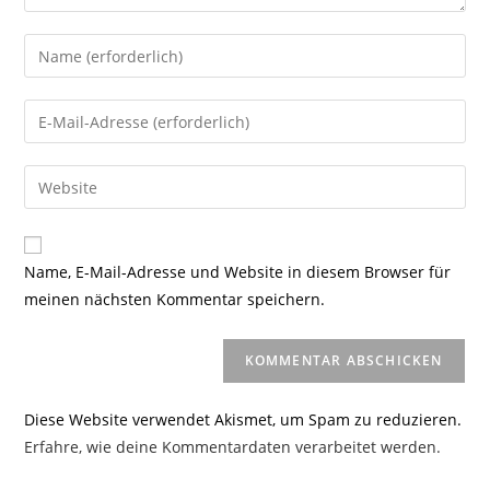
Gib
deinen
Namen
Gib
oder
deine
Benutzernamen
E-
Gib
zum
Mail-
deine
Kommentieren
Adresse
Website-
ein
zum
URL
Name, E-Mail-Adresse und Website in diesem Browser für
Kommentieren
ein
meinen nächsten Kommentar speichern.
ein
(optional)
Diese Website verwendet Akismet, um Spam zu reduzieren.
Erfahre, wie deine Kommentardaten verarbeitet werden.