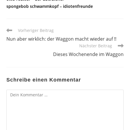
spongebob schwammkopf – idiotenfreunde
Weitere
Vorheriger Beitrag
Artikel
Nun aber wirklich: der Waggon macht wieder auf !!
ansehen
Nächster Beitrag
Dieses Wochenende im Waggon
Schreibe einen Kommentar
Kommentar