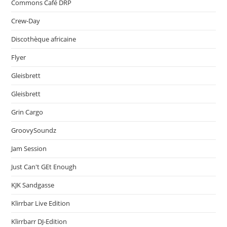
Commons Café DRP
Crew-Day
Discothèque africaine
Flyer
Gleisbrett
Gleisbrett
Grin Cargo
GroovySoundz
Jam Session
Just Can't GEt Enough
KJK Sandgasse
Klirrbar Live Edition
Klirrbarr DJ-Edition