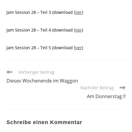
Jam Session 28 – Teil 3 (download
hier
)
Jam Session 28 – Teil 4 (download
hier
)
Jam Session 28 – Teil 5 (download
hier
)
Weitere
Vorheriger Beitrag
Artikel
Dieses Wochenende im Waggon
ansehen
Nächster Beitrag
Am Donnerstag !!
Schreibe einen Kommentar