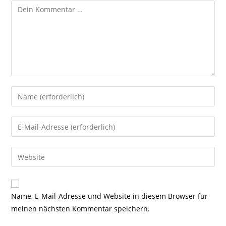
Kommentar
Gib
deinen
Namen
Gib
oder
deine
Benutzernamen
E-
Gib
zum
Mail-
deine
Kommentieren
Adresse
Website-
ein
zum
URL
Name, E-Mail-Adresse und Website in diesem Browser für
Kommentieren
ein
meinen nächsten Kommentar speichern.
ein
(optional)