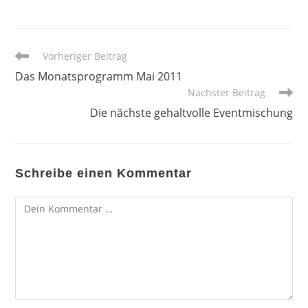
Weitere
Vorheriger Beitrag
Artikel
Das Monatsprogramm Mai 2011
ansehen
Nächster Beitrag
Die nächste gehaltvolle Eventmischung
Schreibe einen Kommentar
Kommentar