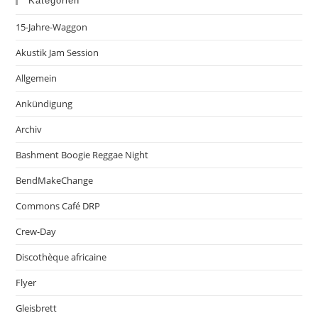
Kategorien
15-Jahre-Waggon
Akustik Jam Session
Allgemein
Ankündigung
Archiv
Bashment Boogie Reggae Night
BendMakeChange
Commons Café DRP
Crew-Day
Discothèque africaine
Flyer
Gleisbrett