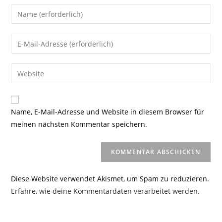
Gib
deinen
Namen
Gib
oder
deine
Benutzernamen
E-
Gib
zum
Mail-
deine
Kommentieren
Adresse
Website-
ein
zum
URL
Name, E-Mail-Adresse und Website in diesem Browser für
Kommentieren
ein
meinen nächsten Kommentar speichern.
ein
(optional)
Diese Website verwendet Akismet, um Spam zu reduzieren.
Erfahre, wie deine Kommentardaten verarbeitet werden.