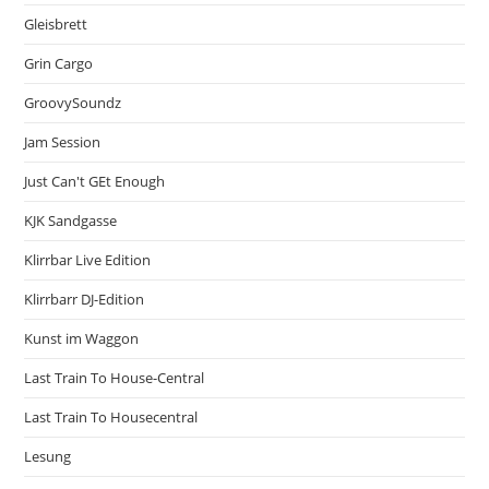
Gleisbrett
Grin Cargo
GroovySoundz
Jam Session
Just Can't GEt Enough
KJK Sandgasse
Klirrbar Live Edition
Klirrbarr DJ-Edition
Kunst im Waggon
Last Train To House-Central
Last Train To Housecentral
Lesung