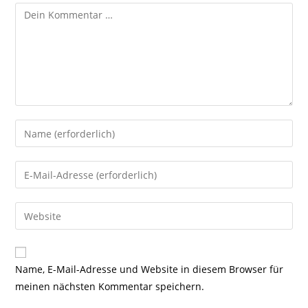
Kommentar
Gib
deinen
Namen
Gib
oder
deine
Benutzernamen
E-
Gib
zum
Mail-
deine
Kommentieren
Adresse
Website-
ein
zum
URL
Name, E-Mail-Adresse und Website in diesem Browser für
Kommentieren
ein
meinen nächsten Kommentar speichern.
ein
(optional)