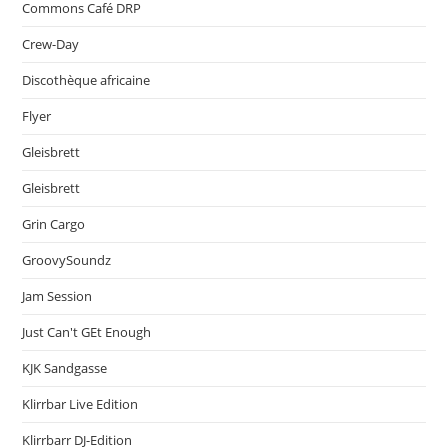
Commons Café DRP
Crew-Day
Discothèque africaine
Flyer
Gleisbrett
Gleisbrett
Grin Cargo
GroovySoundz
Jam Session
Just Can't GEt Enough
KJK Sandgasse
Klirrbar Live Edition
Klirrbarr DJ-Edition