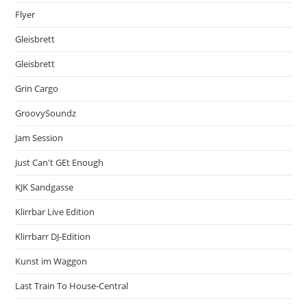
Flyer
Gleisbrett
Gleisbrett
Grin Cargo
GroovySoundz
Jam Session
Just Can't GEt Enough
KJK Sandgasse
Klirrbar Live Edition
Klirrbarr DJ-Edition
Kunst im Waggon
Last Train To House-Central