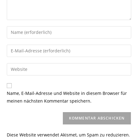
Gib
deinen
Namen
Gib
oder
deine
Benutzernamen
E-
Gib
zum
Mail-
deine
Kommentieren
Adresse
Website-
ein
zum
URL
Name, E-Mail-Adresse und Website in diesem Browser für
Kommentieren
ein
meinen nächsten Kommentar speichern.
ein
(optional)
Diese Website verwendet Akismet, um Spam zu reduzieren.