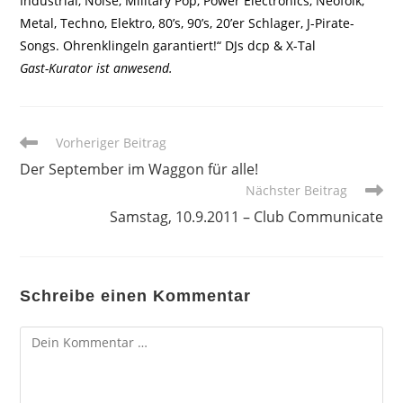
Industrial, Noise, Military Pop, Power Electronics, Neofolk,
Metal, Techno, Elektro, 80’s, 90’s, 20’er Schlager, J-Pirate-
Songs. Ohrenklingeln garantiert!“ DJs dcp & X-Tal
Gast-Kurator ist anwesend.
Weitere
Vorheriger Beitrag
Artikel
Der September im Waggon für alle!
ansehen
Nächster Beitrag
Samstag, 10.9.2011 – Club Communicate
Schreibe einen Kommentar
Kommentar