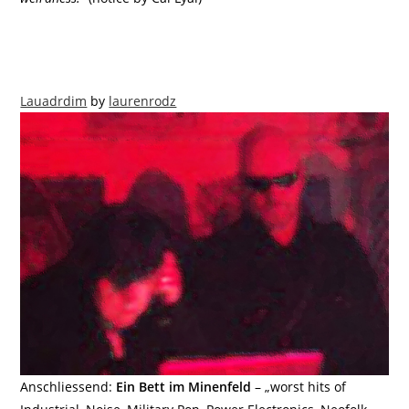
Lauadrdim
by
laurenrodz
Anschliessend:
Ein Bett im Minenfeld
– „worst hits of