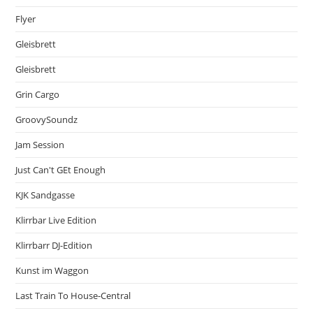
Flyer
Gleisbrett
Gleisbrett
Grin Cargo
GroovySoundz
Jam Session
Just Can't GEt Enough
KJK Sandgasse
Klirrbar Live Edition
Klirrbarr DJ-Edition
Kunst im Waggon
Last Train To House-Central