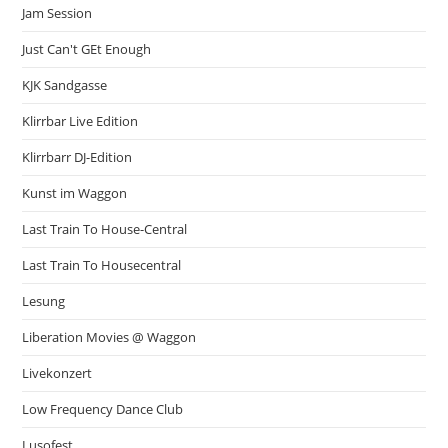
Jam Session
Just Can't GEt Enough
KJK Sandgasse
Klirrbar Live Edition
Klirrbarr DJ-Edition
Kunst im Waggon
Last Train To House-Central
Last Train To Housecentral
Lesung
Liberation Movies @ Waggon
Livekonzert
Low Frequency Dance Club
Lusofest