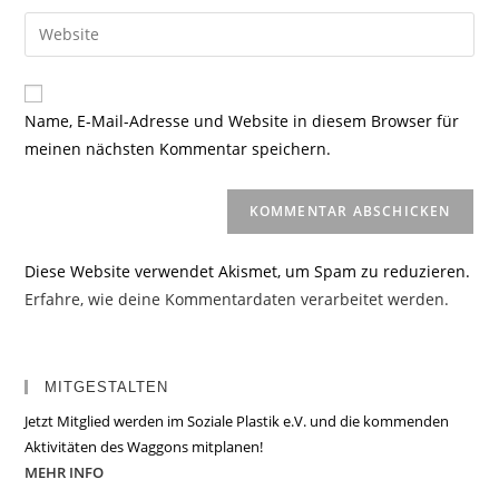
Benutzernamen
E-
Gib
zum
Mail-
deine
Kommentieren
Adresse
Website-
ein
zum
URL
Name, E-Mail-Adresse und Website in diesem Browser für
Kommentieren
ein
meinen nächsten Kommentar speichern.
ein
(optional)
Diese Website verwendet Akismet, um Spam zu reduzieren.
Erfahre, wie deine Kommentardaten verarbeitet werden.
MITGESTALTEN
Jetzt Mitglied werden im Soziale Plastik e.V. und die kommenden
Aktivitäten des Waggons mitplanen!
MEHR INFO