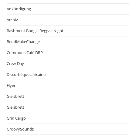
Ankündigung
Archiv
Bashment Boogie Reggae Night
BendMakeChange
Commons Café DRP
Crew-Day
Discothèque africaine
Flyer
Gleisbrett
Gleisbrett
Grin Cargo
GroovySoundz