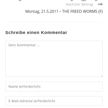
ansehen
Nächster Beitrag
Montag, 21.5.2011 – THE FREED WORMS (F)
Schreibe einen Kommentar
Kommentar
Gib
deinen
Namen
Gib
oder
deine