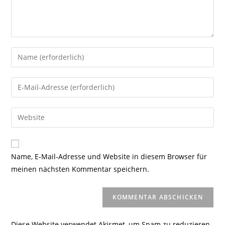
Gib
deinen
Namen
Gib
oder
deine
Benutzernamen
E-
Gib
zum
Mail-
deine
Kommentieren
Adresse
Website-
ein
zum
URL
Name, E-Mail-Adresse und Website in diesem Browser für
Kommentieren
ein
meinen nächsten Kommentar speichern.
ein
(optional)
Diese Website verwendet Akismet, um Spam zu reduzieren.