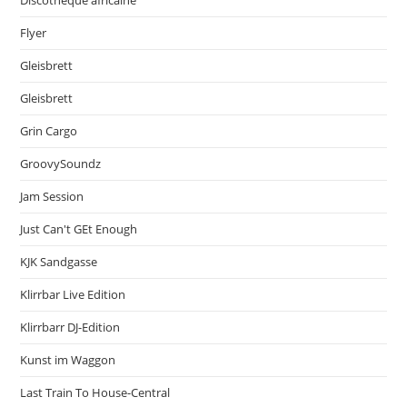
Flyer
Gleisbrett
Gleisbrett
Grin Cargo
GroovySoundz
Jam Session
Just Can't GEt Enough
KJK Sandgasse
Klirrbar Live Edition
Klirrbarr DJ-Edition
Kunst im Waggon
Last Train To House-Central