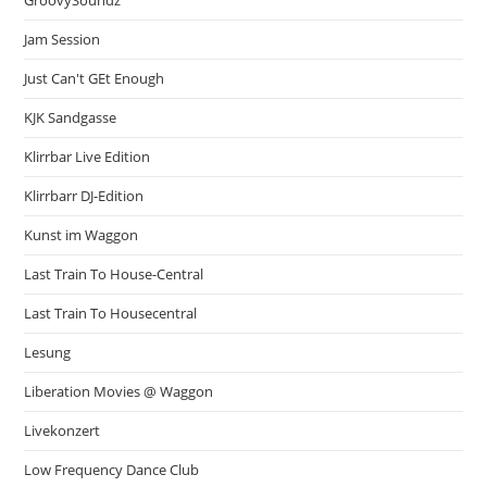
GroovySoundz
Jam Session
Just Can't GEt Enough
KJK Sandgasse
Klirrbar Live Edition
Klirrbarr DJ-Edition
Kunst im Waggon
Last Train To House-Central
Last Train To Housecentral
Lesung
Liberation Movies @ Waggon
Livekonzert
Low Frequency Dance Club