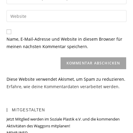
oder
deine
Benutzernamen
E-
Gib
zum
Mail-
deine
Kommentieren
Adresse
Website-
ein
zum
URL
Name, E-Mail-Adresse und Website in diesem Browser für
Kommentieren
ein
meinen nächsten Kommentar speichern.
ein
(optional)
Diese Website verwendet Akismet, um Spam zu reduzieren.
Erfahre, wie deine Kommentardaten verarbeitet werden.
MITGESTALTEN
Jetzt Mitglied werden im Soziale Plastik e.V. und die kommenden
Aktivitäten des Waggons mitplanen!
MEHR INFO