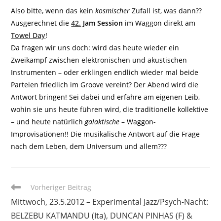
Also bitte, wenn das kein
kosmischer
Zufall ist, was dann??
Ausgerechnet die
42.
Jam Session
im Waggon direkt am
Towel Day
!
Da fragen wir uns doch: wird das heute wieder ein
Zweikampf zwischen elektronischen und akustischen
Instrumenten – oder erklingen endlich wieder mal beide
Parteien friedlich im Groove vereint? Der Abend wird die
Antwort bringen! Sei dabei und erfahre am eigenen Leib,
wohin sie uns heute führen wird, die traditionelle kollektive
– und heute natürlich
galaktische
– Waggon-
Improvisationen!! Die musikalische Antwort auf die Frage
nach dem Leben, dem Universum und allem???
Weitere
Vorheriger Beitrag
Artikel
Mittwoch, 23.5.2012 – Experimental Jazz/Psych-Nacht:
ansehen
BELZEBU KATMANDU (Ita), DUNCAN PINHAS (F) &