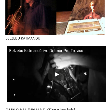
BELZEBU KATMANDU
Belzebù Katmandù live Dirtmor Prc Treviso
DUNCAN PINHAS (Frankreich)