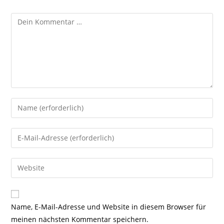
Kommentar
Gib
deinen
Namen
Gib
oder
deine
Benutzernamen
E-
Gib
zum
Mail-
deine
Kommentieren
Adresse
Website-
ein
zum
URL
Name, E-Mail-Adresse und Website in diesem Browser für
Kommentieren
ein
meinen nächsten Kommentar speichern.
ein