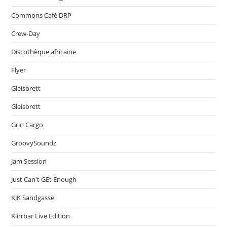
Commons Café DRP
Crew-Day
Discothèque africaine
Flyer
Gleisbrett
Gleisbrett
Grin Cargo
GroovySoundz
Jam Session
Just Can't GEt Enough
KJK Sandgasse
Klirrbar Live Edition