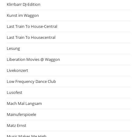
Klirrbarr DJ-Edition
Kunst im Waggon
Last Train To House-Central
Last Train To Housecentral
Lesung
Liberation Movies @ Waggon
Livekonzert
Low Frequency Dance Club
Lusofest
Mach Mal Langsam
Mainuferspioele
Matz Ernst
Music Makes Me High