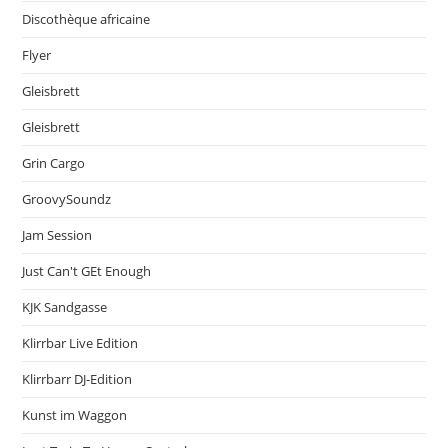
Discothèque africaine
Flyer
Gleisbrett
Gleisbrett
Grin Cargo
GroovySoundz
Jam Session
Just Can't GEt Enough
KJK Sandgasse
Klirrbar Live Edition
Klirrbarr DJ-Edition
Kunst im Waggon