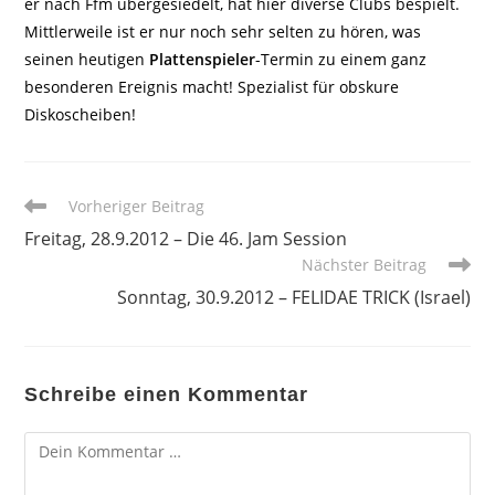
er nach Ffm übergesiedelt, hat hier diverse Clubs bespielt.
Mittlerweile ist er nur noch sehr selten zu hören, was
seinen heutigen
Plattenspieler
-Termin zu einem ganz
besonderen Ereignis macht! Spezialist für obskure
Diskoscheiben!
Weitere
Vorheriger Beitrag
Artikel
Freitag, 28.9.2012 – Die 46. Jam Session
ansehen
Nächster Beitrag
Sonntag, 30.9.2012 – FELIDAE TRICK (Israel)
Schreibe einen Kommentar
Kommentar