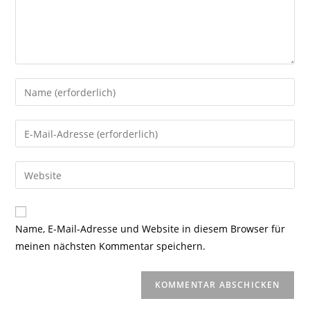
Gib
deinen
Namen
Gib
oder
deine
Benutzernamen
E-
Gib
zum
Mail-
deine
Kommentieren
Adresse
Website-
ein
zum
URL
Name, E-Mail-Adresse und Website in diesem Browser für
Kommentieren
ein
meinen nächsten Kommentar speichern.
ein
(optional)