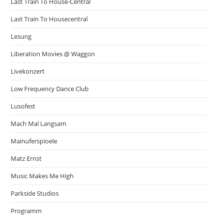
Last Train To House-Central
Last Train To Housecentral
Lesung
Liberation Movies @ Waggon
Livekonzert
Low Frequency Dance Club
Lusofest
Mach Mal Langsam
Mainuferspioele
Matz Ernst
Music Makes Me High
Parkside Studios
Programm