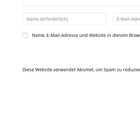
Gib
Gib
deinen
deine
Namen
E-
Name, E-Mail-Adresse und Website in diesem Brow
oder
Mail-
Benutzernamen
Adresse
zum
zum
Kommentieren
Kommentier
Diese Website verwendet Akismet, um Spam zu reduzie
ein
ein