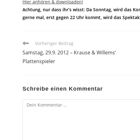
Hier anhören & downloaden!
Achtung, nur dass ihr’s wisst: Da Sonntag, wird das Ko
gerne mal, erst gegen 22 Uhr kommt, wird das Spektak
Weitere
Vorheriger Beitrag
Artikel
Samstag, 29.9. 2012 – Krause & Willems‘
ansehen
Plattenspieler
Schreibe einen Kommentar
Kommentar