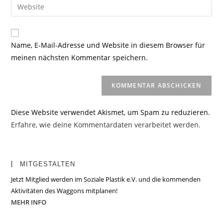
Gib
zum
Mail-
deine
Kommentieren
Adresse
Website-
ein
zum
URL
Name, E-Mail-Adresse und Website in diesem Browser für
Kommentieren
ein
meinen nächsten Kommentar speichern.
ein
(optional)
Diese Website verwendet Akismet, um Spam zu reduzieren.
Erfahre, wie deine Kommentardaten verarbeitet werden.
MITGESTALTEN
Jetzt Mitglied werden im Soziale Plastik e.V. und die kommenden
Aktivitäten des Waggons mitplanen!
MEHR INFO