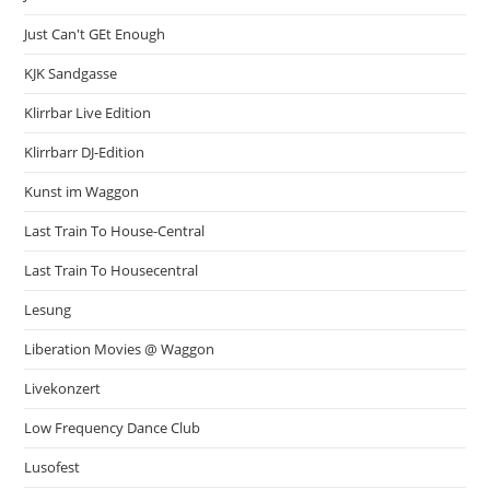
Just Can't GEt Enough
KJK Sandgasse
Klirrbar Live Edition
Klirrbarr DJ-Edition
Kunst im Waggon
Last Train To House-Central
Last Train To Housecentral
Lesung
Liberation Movies @ Waggon
Livekonzert
Low Frequency Dance Club
Lusofest