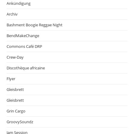
Ankündigung
Archiv
Bashment Boogie Reggae Night
BendMakeChange
Commons Café DRP
Crew-Day
Discothèque africaine
Flyer
Gleisbrett
Gleisbrett
Grin Cargo
GroovySoundz
Jam Session