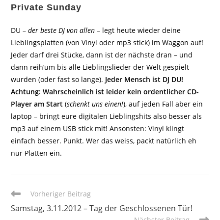
Private Sunday
DU –
der beste DJ von allen
– legt heute wieder deine
Lieblingsplatten (von Vinyl oder mp3 stick) im Waggon auf!
Jeder darf drei Stücke, dann ist der nächste dran – und
dann reih‘um bis alle Lieblingslieder der Welt gespielt
wurden (oder fast so lange).
Jeder Mensch ist DJ DU!
Achtung: Wahrscheinlich ist leider kein ordentlicher CD-
Player am Start
(
schenkt uns einen!
), auf jeden Fall aber ein
laptop – bringt eure digitalen Lieblingshits also besser als
mp3 auf einem USB stick mit! Ansonsten: Vinyl klingt
einfach besser. Punkt. Wer das weiss, packt natürlich eh
nur Platten ein.
Weitere
Vorheriger Beitrag
Artikel
Samstag, 3.11.2012 – Tag der Geschlossenen Tür!
ansehen
Nächster Beitrag