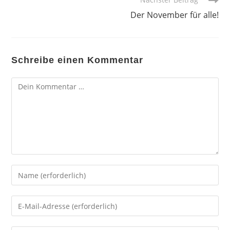
Der November für alle!
Schreibe einen Kommentar
Kommentar
Gib
deinen
Namen
Gib
oder
deine
Benutzernamen
E-