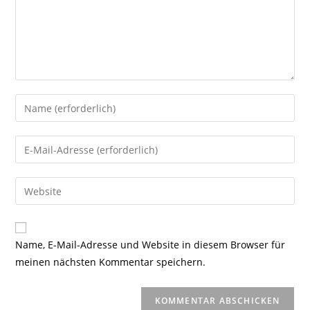
Gib
deinen
Namen
Gib
oder
deine
Benutzernamen
E-
Gib
zum
Mail-
deine
Kommentieren
Adresse
Website-
ein
zum
URL
Name, E-Mail-Adresse und Website in diesem Browser für
Kommentieren
ein
meinen nächsten Kommentar speichern.
ein
(optional)