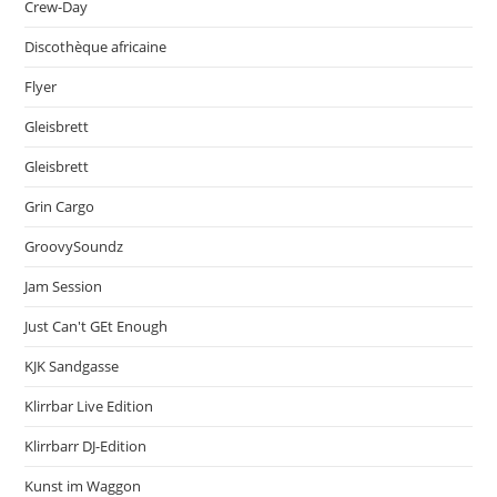
Crew-Day
Discothèque africaine
Flyer
Gleisbrett
Gleisbrett
Grin Cargo
GroovySoundz
Jam Session
Just Can't GEt Enough
KJK Sandgasse
Klirrbar Live Edition
Klirrbarr DJ-Edition
Kunst im Waggon