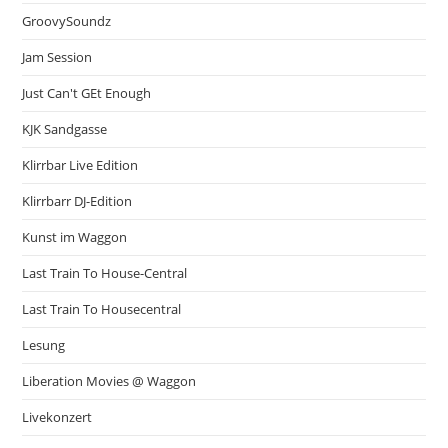
GroovySoundz
Jam Session
Just Can't GEt Enough
KJK Sandgasse
Klirrbar Live Edition
Klirrbarr DJ-Edition
Kunst im Waggon
Last Train To House-Central
Last Train To Housecentral
Lesung
Liberation Movies @ Waggon
Livekonzert