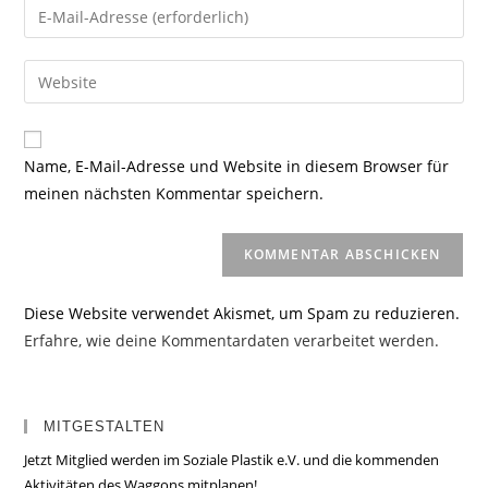
Gib
oder
deine
Benutzernamen
E-
Gib
zum
Mail-
deine
Kommentieren
Adresse
Website-
ein
zum
URL
Name, E-Mail-Adresse und Website in diesem Browser für
Kommentieren
ein
meinen nächsten Kommentar speichern.
ein
(optional)
Diese Website verwendet Akismet, um Spam zu reduzieren.
Erfahre, wie deine Kommentardaten verarbeitet werden.
MITGESTALTEN
Jetzt Mitglied werden im Soziale Plastik e.V. und die kommenden
Aktivitäten des Waggons mitplanen!