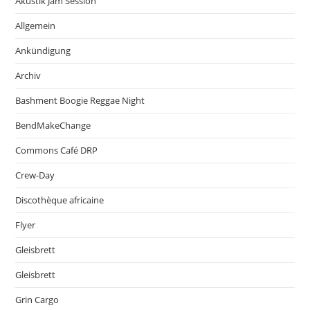
Akustik Jam Session
Allgemein
Ankündigung
Archiv
Bashment Boogie Reggae Night
BendMakeChange
Commons Café DRP
Crew-Day
Discothèque africaine
Flyer
Gleisbrett
Gleisbrett
Grin Cargo