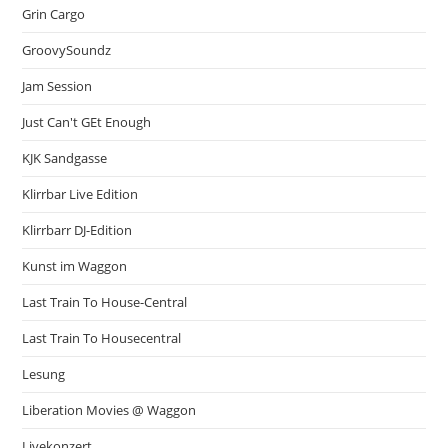
Grin Cargo
GroovySoundz
Jam Session
Just Can't GEt Enough
KJK Sandgasse
Klirrbar Live Edition
Klirrbarr DJ-Edition
Kunst im Waggon
Last Train To House-Central
Last Train To Housecentral
Lesung
Liberation Movies @ Waggon
Livekonzert