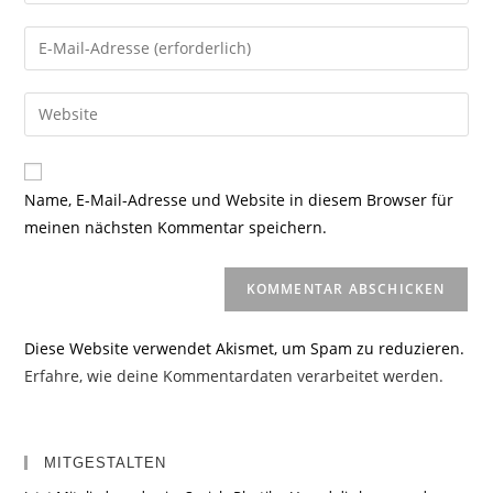
deinen
Namen
Gib
oder
deine
Benutzernamen
E-
Gib
zum
Mail-
deine
Kommentieren
Adresse
Website-
ein
zum
URL
Name, E-Mail-Adresse und Website in diesem Browser für
Kommentieren
ein
meinen nächsten Kommentar speichern.
ein
(optional)
Diese Website verwendet Akismet, um Spam zu reduzieren.
Erfahre, wie deine Kommentardaten verarbeitet werden.
MITGESTALTEN