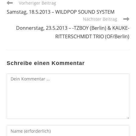
Weitere
Vorheriger Beitrag
Artikel
Samstag, 18.5.2013 – WILDPOP SOUND SYSTEM
ansehen
Nächster Beitrag
Donnerstag, 23.5.2013 – -TZBOY (Berlin) & KAUKE-
RITTERSCHMIDT TRIO (OF/Berlin)
Schreibe einen Kommentar
Kommentar
Gib