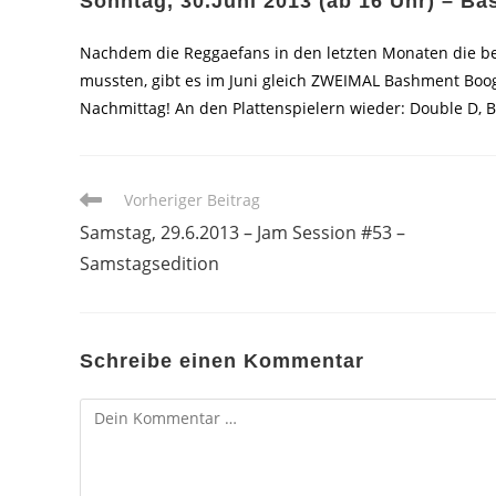
Sonntag, 30.Juni 2013 (ab 16 Uhr) – B
Nachdem die Reggaefans in den letzten Monaten die b
mussten, gibt es im Juni gleich ZWEIMAL Bashment Boog
Nachmittag! An den Plattenspielern wieder: Double D,
Weitere
Vorheriger Beitrag
Artikel
Samstag, 29.6.2013 – Jam Session #53 –
ansehen
Samstagsedition
Schreibe einen Kommentar
Kommentar