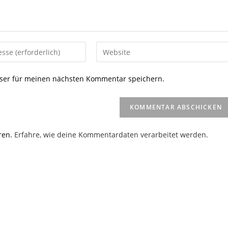
Gib
deine
Website-
ser für meinen nächsten Kommentar speichern.
URL
ein
(optional)
en
ren.
Erfahre, wie deine Kommentardaten verarbeitet werden.