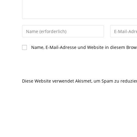
Gib
Gib
deinen
deine
Namen
E-
Name, E-Mail-Adresse und Website in diesem Brow
oder
Mail-
Benutzernamen
Adresse
zum
zum
Kommentieren
Kommentier
Diese Website verwendet Akismet, um Spam zu reduzie
ein
ein