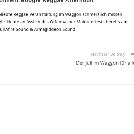
ashment Boogie Reggae Afternoon
eliebte Reggae-Veranstaltung im Waggon schmerzlich missen
ie. Heute anlässlich des Offenbacher Mainuferfests bereits am
 BunAfire Sound & Armagiddeon Sound.
Nächster Beitrag
Der Juli im Waggon für all