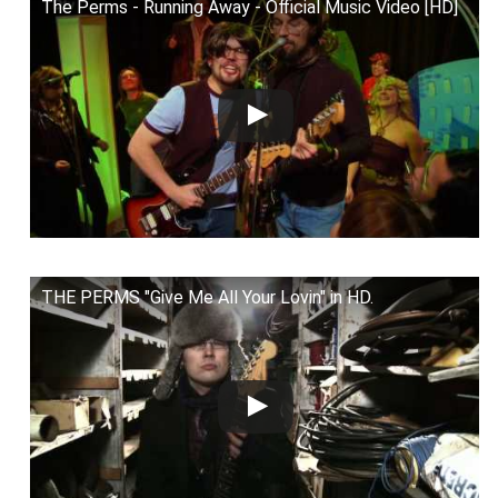
The Perms - Running Away - Official Music Video [HD]
THE PERMS "Give Me All Your Lovin" in HD.