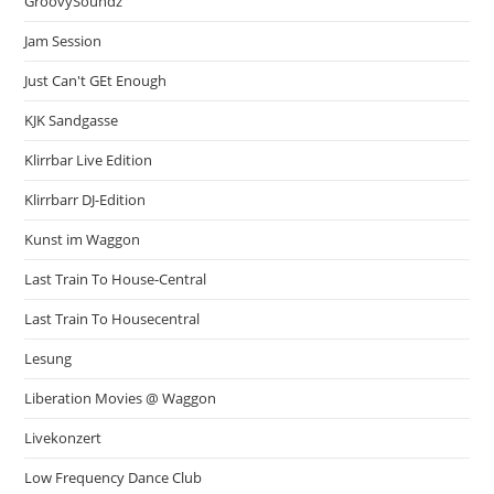
GroovySoundz
Jam Session
Just Can't GEt Enough
KJK Sandgasse
Klirrbar Live Edition
Klirrbarr DJ-Edition
Kunst im Waggon
Last Train To House-Central
Last Train To Housecentral
Lesung
Liberation Movies @ Waggon
Livekonzert
Low Frequency Dance Club