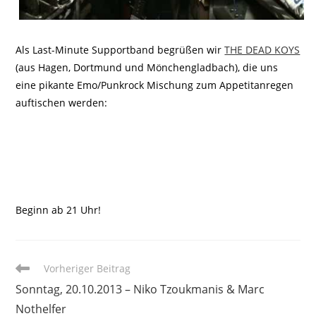
Als Last-Minute Supportband begrüßen wir
THE DEAD KOYS
(aus Hagen, Dortmund und Mönchengladbach), die uns
eine pikante Emo/Punkrock Mischung zum Appetitanregen
auftischen werden:
Beginn ab 21 Uhr!
Weitere
Vorheriger Beitrag
Artikel
Sonntag, 20.10.2013 – Niko Tzoukmanis & Marc
ansehen
Nothelfer