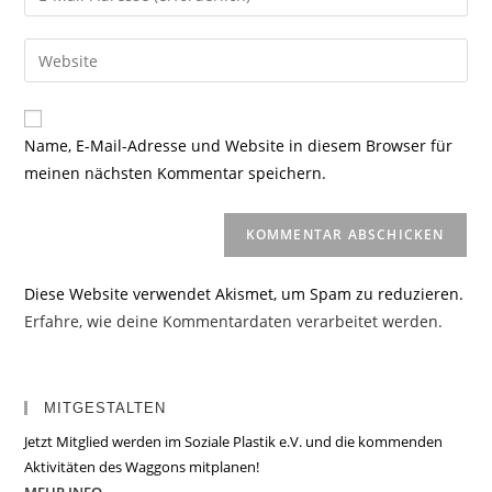
oder
deine
Benutzernamen
E-
Gib
zum
Mail-
deine
Kommentieren
Adresse
Website-
ein
zum
URL
Name, E-Mail-Adresse und Website in diesem Browser für
Kommentieren
ein
meinen nächsten Kommentar speichern.
ein
(optional)
Diese Website verwendet Akismet, um Spam zu reduzieren.
Erfahre, wie deine Kommentardaten verarbeitet werden.
MITGESTALTEN
Jetzt Mitglied werden im Soziale Plastik e.V. und die kommenden
Aktivitäten des Waggons mitplanen!