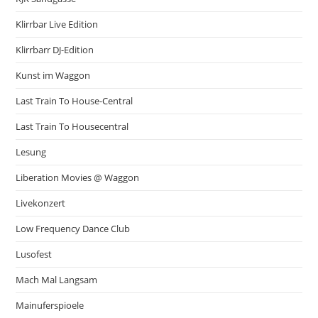
Klirrbar Live Edition
Klirrbarr DJ-Edition
Kunst im Waggon
Last Train To House-Central
Last Train To Housecentral
Lesung
Liberation Movies @ Waggon
Livekonzert
Low Frequency Dance Club
Lusofest
Mach Mal Langsam
Mainuferspioele