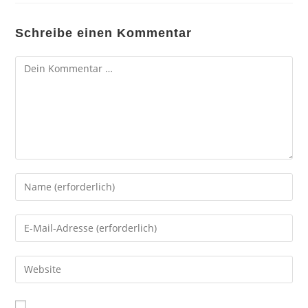
Schreibe einen Kommentar
Kommentar
Gib
deinen
Namen
Gib
oder
deine
Benutzernamen
E-
Gib
zum
Mail-
deine
Kommentieren
Adresse
Website-
ein