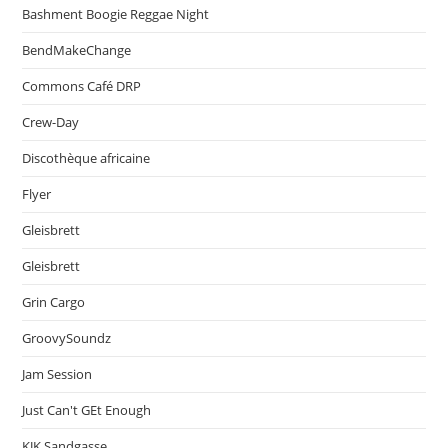
Bashment Boogie Reggae Night
BendMakeChange
Commons Café DRP
Crew-Day
Discothèque africaine
Flyer
Gleisbrett
Gleisbrett
Grin Cargo
GroovySoundz
Jam Session
Just Can't GEt Enough
KJK Sandgasse