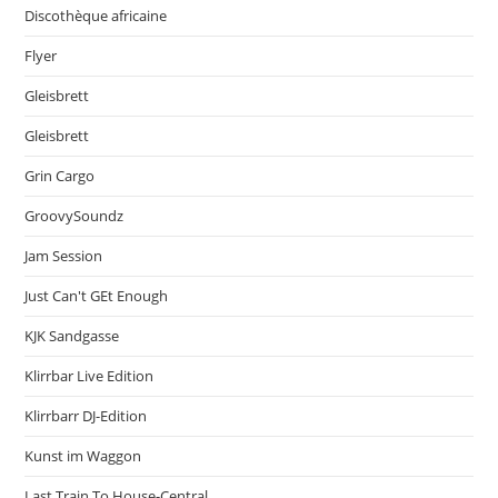
Discothèque africaine
Flyer
Gleisbrett
Gleisbrett
Grin Cargo
GroovySoundz
Jam Session
Just Can't GEt Enough
KJK Sandgasse
Klirrbar Live Edition
Klirrbarr DJ-Edition
Kunst im Waggon
Last Train To House-Central