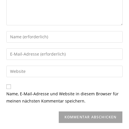
Gib
deinen
Namen
Gib
oder
deine
Benutzernamen
E-
Gib
zum
Mail-
deine
Kommentieren
Adresse
Website-
ein
zum
URL
Name, E-Mail-Adresse und Website in diesem Browser für
Kommentieren
ein
meinen nächsten Kommentar speichern.
ein
(optional)