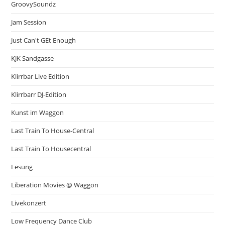
GroovySoundz
Jam Session
Just Can't GEt Enough
KJK Sandgasse
Klirrbar Live Edition
Klirrbarr DJ-Edition
Kunst im Waggon
Last Train To House-Central
Last Train To Housecentral
Lesung
Liberation Movies @ Waggon
Livekonzert
Low Frequency Dance Club