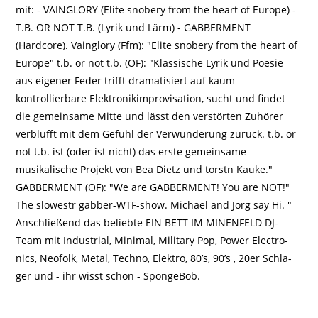
mit: - VAINGLORY (Elite snobery from the heart of Europe) -
T.B. OR NOT T.B. (Lyrik und Lärm) - GABBERMENT
(Hardcore). Vainglory (Ffm): "Elite snobery from the heart of
Europe" t.b. or not t.b. (OF): "Klassische Lyrik und Poesie
aus eigener Feder trifft dramatisiert auf kaum
kontrollierbare Elektronikimprovisation, sucht und findet
die gemeinsame Mitte und lässt den verstörten Zuhörer
verblüfft mit dem Gefühl der Verwunderung zurück. t.b. or
not t.b. ist (oder ist nicht) das erste gemeinsame
musikalische Projekt von Bea Dietz und torstn Kauke."
GABBERMENT (OF): "We are GABBERMENT! You are NOT!"
The slowestr gabber-WTF-show. Michael and Jörg say Hi. "
Anschließend das beliebte EIN BETT IM MINENFELD DJ-
Team mit In­dus­tri­al, Mi­ni­mal, Mi­li­ta­ry Pop, Power Elec­tro­
nics, Neo­folk, Metal, Tech­no, Elek­tro, 80’s, 90’s , 20er Schla­
ger und - ihr wisst schon - Sponge­Bob.