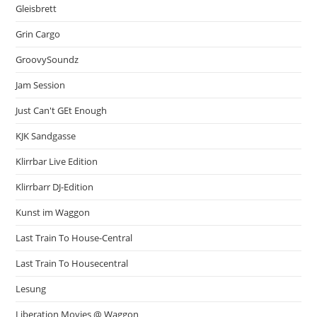
Gleisbrett
Grin Cargo
GroovySoundz
Jam Session
Just Can't GEt Enough
KJK Sandgasse
Klirrbar Live Edition
Klirrbarr DJ-Edition
Kunst im Waggon
Last Train To House-Central
Last Train To Housecentral
Lesung
Liberation Movies @ Waggon