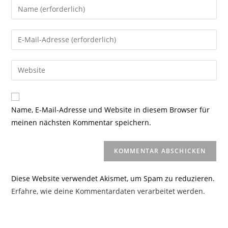
Gib
deinen
Namen
Gib
oder
deine
Benutzernamen
E-
Gib
zum
Mail-
deine
Kommentieren
Adresse
Website-
ein
zum
URL
Name, E-Mail-Adresse und Website in diesem Browser für
Kommentieren
ein
meinen nächsten Kommentar speichern.
ein
(optional)
Diese Website verwendet Akismet, um Spam zu reduzieren.
Erfahre, wie deine Kommentardaten verarbeitet werden.