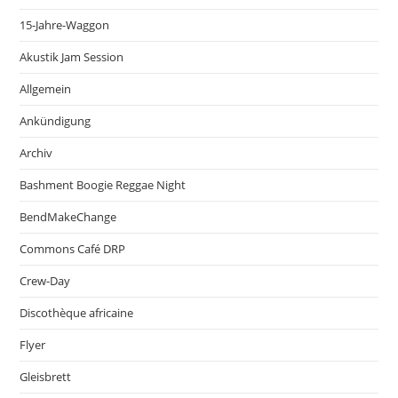
15-Jahre-Waggon
Akustik Jam Session
Allgemein
Ankündigung
Archiv
Bashment Boogie Reggae Night
BendMakeChange
Commons Café DRP
Crew-Day
Discothèque africaine
Flyer
Gleisbrett