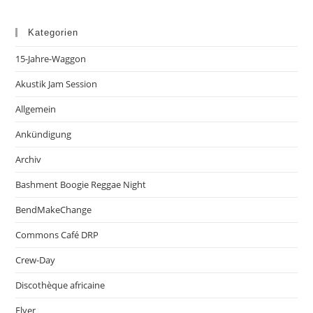
Kategorien
15-Jahre-Waggon
Akustik Jam Session
Allgemein
Ankündigung
Archiv
Bashment Boogie Reggae Night
BendMakeChange
Commons Café DRP
Crew-Day
Discothèque africaine
Flyer