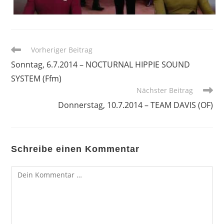
Weitere
Vorheriger Beitrag
Artikel
Sonntag, 6.7.2014 – NOCTURNAL HIPPIE SOUND
ansehen
SYSTEM (Ffm)
Nächster Beitrag
Donnerstag, 10.7.2014 – TEAM DAVIS (OF)
Schreibe einen Kommentar
Kommentar