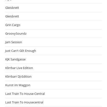
Gleisbrett
Gleisbrett
Grin Cargo
GroovySoundz
Jam Session
Just Can't GEt Enough
KJK Sandgasse
Klirrbar Live Edition
Klirrbarr DJ-Edition
Kunst im Waggon
Last Train To House-Central
Last Train To Housecentral