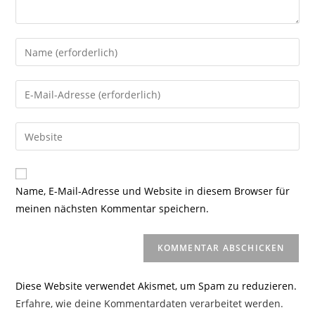
Gib
deinen
Namen
Gib
oder
deine
Benutzernamen
E-
Gib
zum
Mail-
deine
Kommentieren
Adresse
Website-
ein
zum
URL
Name, E-Mail-Adresse und Website in diesem Browser für
Kommentieren
ein
meinen nächsten Kommentar speichern.
ein
(optional)
Diese Website verwendet Akismet, um Spam zu reduzieren.
Erfahre, wie deine Kommentardaten verarbeitet werden.