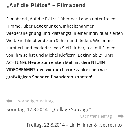
„Auf die Plätze“ – Filmabend
Filmabend „Auf die Plätze!“ über das Leben unter freiem
Himmel, über Begegnungen, Inbesitznahmen,
Wiederaneignung und Platzangst in einer individualisierten
Welt. Ein Filmabend zum Sehen und Reden. Wie immer
kuratiert und moderiert von Steff Huber, u.a. mit Filmen
von ihm selbst und Michel Klöfkorn. Beginn ab 21 Uhr!
ACHTUNG:
Heute zum ersten Mal mit dem NEUEN
VIDEOBEAMER, den wir durch eure zahlreichen wie
großzügigen Spenden finanzieren konnten!!
Weitere
Vorheriger Beitrag
Artikel
Sonntag, 17.8.2014 – „Collage Sauvage“
ansehen
Nächster Beitrag
Freitag, 22.8.2014 – Lin Hillmer & „secret roxi