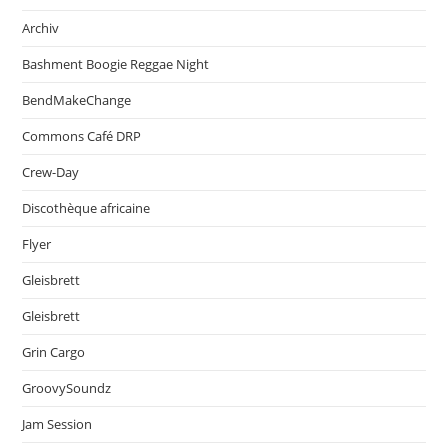
Archiv
Bashment Boogie Reggae Night
BendMakeChange
Commons Café DRP
Crew-Day
Discothèque africaine
Flyer
Gleisbrett
Gleisbrett
Grin Cargo
GroovySoundz
Jam Session