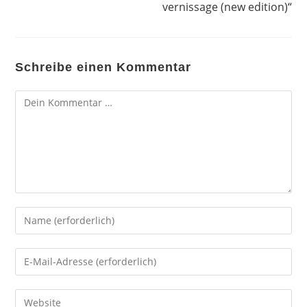
vernissage (new edition)“
Schreibe einen Kommentar
Kommentar
Gib
deinen
Namen
Gib
oder
deine
Benutzernamen
E-
Gib
zum