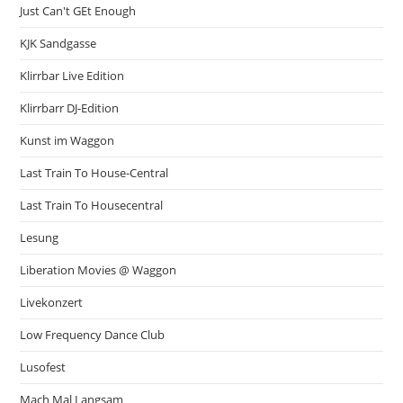
Just Can't GEt Enough
KJK Sandgasse
Klirrbar Live Edition
Klirrbarr DJ-Edition
Kunst im Waggon
Last Train To House-Central
Last Train To Housecentral
Lesung
Liberation Movies @ Waggon
Livekonzert
Low Frequency Dance Club
Lusofest
Mach Mal Langsam