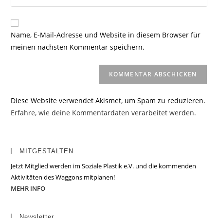
Mail-
deine
Kommentieren
Adresse
Website-
ein
zum
URL
Name, E-Mail-Adresse und Website in diesem Browser für
Kommentieren
ein
meinen nächsten Kommentar speichern.
ein
(optional)
Diese Website verwendet Akismet, um Spam zu reduzieren.
Erfahre, wie deine Kommentardaten verarbeitet werden.
MITGESTALTEN
Jetzt Mitglied werden im Soziale Plastik e.V. und die kommenden
Aktivitäten des Waggons mitplanen!
MEHR INFO
Newsletter