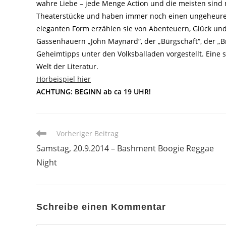
wahre Liebe – jede Menge Action und die meisten sind n
Theaterstücke und haben immer noch einen ungeheuren R
eleganten Form erzählen sie von Abenteuern, Glück und
Gassenhauern „John Maynard“, der „Bürgschaft“, der „
Geheimtipps unter den Volksballaden vorgestellt. Ein
Welt der Literatur.
Hörbeispiel hier
ACHTUNG: BEGINN ab ca 19 UHR!
Weitere
Vorheriger Beitrag
Artikel
Samstag, 20.9.2014 – Bashment Boogie Reggae
ansehen
Night
Schreibe einen Kommentar