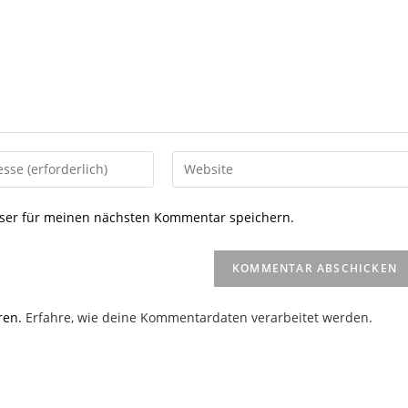
Gib
deine
Website-
ser für meinen nächsten Kommentar speichern.
URL
ein
(optional)
en
ren.
Erfahre, wie deine Kommentardaten verarbeitet werden.