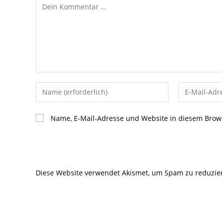
Kommentar
Gib
Gib
deinen
deine
Namen
E-
Name, E-Mail-Adresse und Website in diesem Brow
oder
Mail-
Benutzernamen
Adresse
zum
zum
Kommentieren
Kommentier
Diese Website verwendet Akismet, um Spam zu reduzie
ein
ein