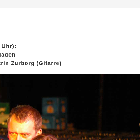
 Uhr):
lladen
in Zurborg (Gitarre)