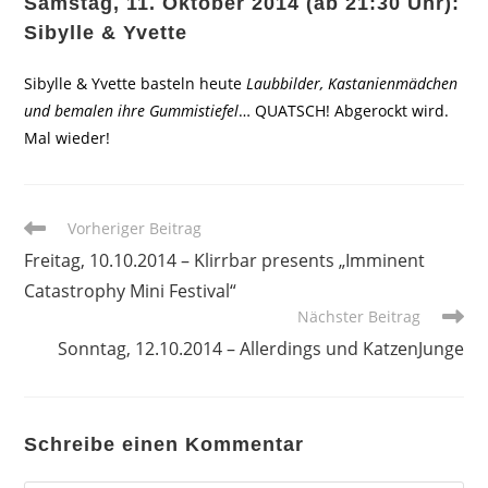
Samstag, 11. Oktober 2014 (ab 21:30 Uhr):
Sibylle & Yvette
Sibylle & Yvette basteln heute
Laubbilder, Kastanienmädchen
und bemalen ihre Gummistiefel
… QUATSCH! Abgerockt wird.
Mal wieder!
Weitere
Vorheriger Beitrag
Artikel
Freitag, 10.10.2014 – Klirrbar presents „Imminent
ansehen
Catastrophy Mini Festival“
Nächster Beitrag
Sonntag, 12.10.2014 – Allerdings und KatzenJunge
Schreibe einen Kommentar