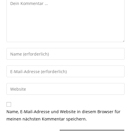
Kommentar
Gib
deinen
Namen
Gib
oder
deine
Benutzernamen
E-
Gib
zum
Mail-
deine
Kommentieren
Adresse
Website-
ein
zum
URL
Name, E-Mail-Adresse und Website in diesem Browser für
Kommentieren
ein
meinen nächsten Kommentar speichern.
ein
(optional)