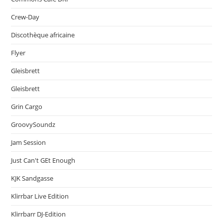
Crew-Day
Discothèque africaine
Flyer
Gleisbrett
Gleisbrett
Grin Cargo
GroovySoundz
Jam Session
Just Can't GEt Enough
KJK Sandgasse
Klirrbar Live Edition
Klirrbarr DJ-Edition