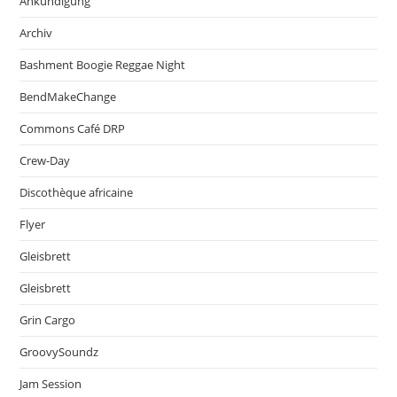
Ankündigung
Archiv
Bashment Boogie Reggae Night
BendMakeChange
Commons Café DRP
Crew-Day
Discothèque africaine
Flyer
Gleisbrett
Gleisbrett
Grin Cargo
GroovySoundz
Jam Session