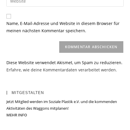
Mail-
deine
Kommentieren
Adresse
Website-
ein
zum
URL
Name, E-Mail-Adresse und Website in diesem Browser für
Kommentieren
ein
meinen nächsten Kommentar speichern.
ein
(optional)
Diese Website verwendet Akismet, um Spam zu reduzieren.
Erfahre, wie deine Kommentardaten verarbeitet werden.
MITGESTALTEN
Jetzt Mitglied werden im Soziale Plastik e.V. und die kommenden
Aktivitäten des Waggons mitplanen!
MEHR INFO