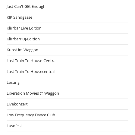
Just Can't GEt Enough
KJK Sandgasse
Klirrbar Live Edition
Klirrbarr DJ-Edition
Kunst im Waggon
Last Train To House-Central
Last Train To Housecentral
Lesung
Liberation Movies @ Waggon
Livekonzert
Low Frequency Dance Club
Lusofest