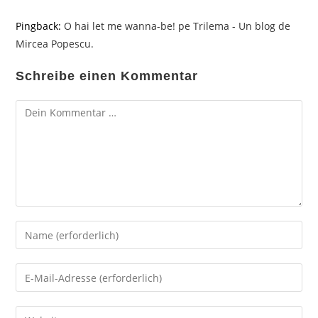
Pingback:
O hai let me wanna-be! pe Trilema - Un blog de
Mircea Popescu.
Schreibe einen Kommentar
Kommentar
Gib
deinen
Namen
Gib
oder
deine
Benutzernamen
E-
Gib
zum