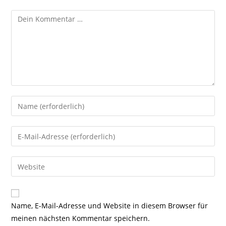
Kommentar
Gib
deinen
Namen
Gib
oder
deine
Benutzernamen
E-
Gib
zum
Mail-
deine
Kommentieren
Adresse
Website-
ein
zum
URL
Name, E-Mail-Adresse und Website in diesem Browser für
Kommentieren
ein
meinen nächsten Kommentar speichern.
ein
(optional)