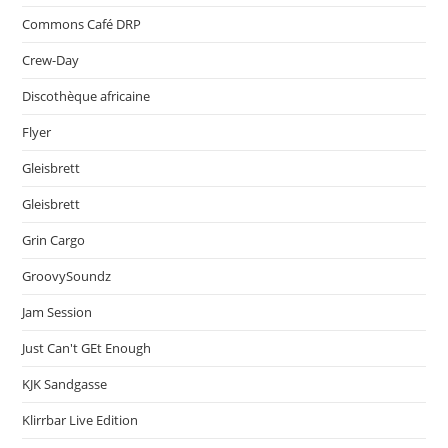
Commons Café DRP
Crew-Day
Discothèque africaine
Flyer
Gleisbrett
Gleisbrett
Grin Cargo
GroovySoundz
Jam Session
Just Can't GEt Enough
KJK Sandgasse
Klirrbar Live Edition