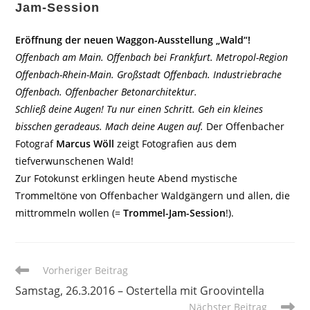
Jam-Session
Eröffnung der neuen Waggon-Ausstellung „Wald“!
Offenbach am Main. Offenbach bei Frankfurt. Metropol-Region
Offenbach-Rhein-Main. Großstadt Offenbach. Industriebrache
Offenbach. Offenbacher Betonarchitektur.
Schließ deine Augen! Tu nur einen Schritt. Geh ein kleines
bisschen geradeaus. Mach deine Augen auf.
Der Offenbacher
Fotograf
Marcus Wöll
zeigt Fotografien aus dem
tiefverwunschenen Wald!
Zur Fotokunst erklingen heute Abend mystische
Trommeltöne von Offenbacher Waldgängern und allen, die
mittrommeln wollen (=
Trommel-Jam-Session
!).
Weitere
Vorheriger Beitrag
Artikel
Samstag, 26.3.2016 – Ostertella mit Groovintella
ansehen
Nächster Beitrag