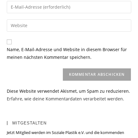
Namen
Gib
oder
deine
Benutzernamen
E-
Gib
zum
Mail-
deine
Kommentieren
Adresse
Website-
ein
zum
URL
Name, E-Mail-Adresse und Website in diesem Browser für
Kommentieren
ein
meinen nächsten Kommentar speichern.
ein
(optional)
Diese Website verwendet Akismet, um Spam zu reduzieren.
Erfahre, wie deine Kommentardaten verarbeitet werden.
MITGESTALTEN
Jetzt Mitglied werden im Soziale Plastik e.V. und die kommenden