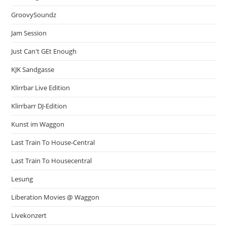
GroovySoundz
Jam Session
Just Can't GEt Enough
KJK Sandgasse
Klirrbar Live Edition
Klirrbarr DJ-Edition
Kunst im Waggon
Last Train To House-Central
Last Train To Housecentral
Lesung
Liberation Movies @ Waggon
Livekonzert