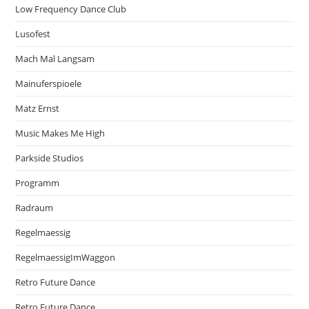
Low Frequency Dance Club
Lusofest
Mach Mal Langsam
Mainuferspioele
Matz Ernst
Music Makes Me High
Parkside Studios
Programm
Radraum
Regelmaessig
RegelmaessigImWaggon
Retro Future Dance
Retro Future Dance