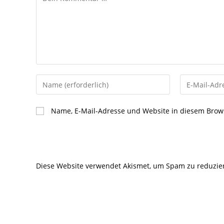
Gib
Gib
deinen
deine
Namen
E-
Name, E-Mail-Adresse und Website in diesem Brow
oder
Mail-
Benutzernamen
Adresse
zum
zum
Kommentieren
Kommentier
Diese Website verwendet Akismet, um Spam zu reduzie
ein
ein