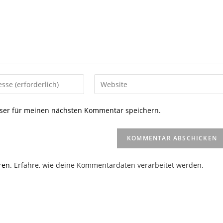
Gib
deine
Website-
ser für meinen nächsten Kommentar speichern.
URL
ein
(optional)
en
ren.
Erfahre, wie deine Kommentardaten verarbeitet werden.