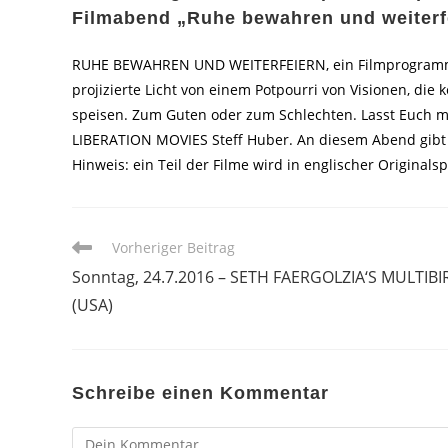
Filmabend „Ruhe bewahren und weiterf
RUHE BEWAHREN UND WEITERFEIERN, ein Filmprogramm z
projizierte Licht von einem Potpourri von Visionen, die
speisen. Zum Guten oder zum Schlechten. Lasst Euch mi
LIBERATION MOVIES Steff Huber. An diesem Abend gibt 
Hinweis: ein Teil der Filme wird in englischer Originals
Weitere
Vorheriger Beitrag
Artikel
Sonntag, 24.7.2016 – SETH FAERGOLZIA‘S MULTIBI
ansehen
(USA)
Schreibe einen Kommentar
Kommentar