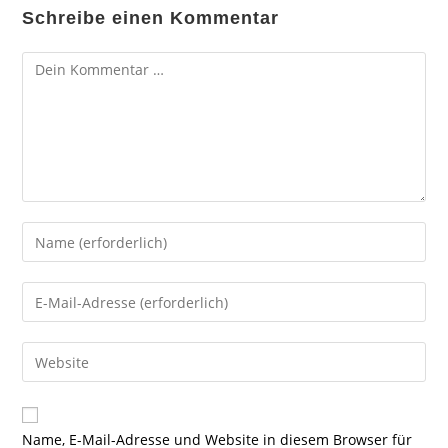
Schreibe einen Kommentar
Kommentar
Gib
deinen
Namen
Gib
oder
deine
Benutzernamen
E-
Gib
zum
Mail-
deine
Kommentieren
Adresse
Website-
ein
zum
URL
Name, E-Mail-Adresse und Website in diesem Browser für
Kommentieren