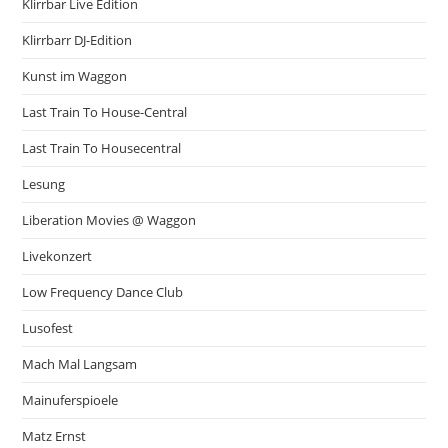
Klirrbar Live Edition
Klirrbarr DJ-Edition
Kunst im Waggon
Last Train To House-Central
Last Train To Housecentral
Lesung
Liberation Movies @ Waggon
Livekonzert
Low Frequency Dance Club
Lusofest
Mach Mal Langsam
Mainuferspioele
Matz Ernst