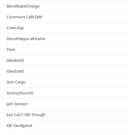
BendMakeChange
Commons Café DRP
Crew-Day
Discothèque africaine
Flyer
Gleisbrett
Gleisbrett
Grin Cargo
GroovySoundz
Jam Session
Just Can't GEt Enough
KJK Sandgasse