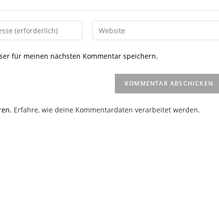
Gib
deine
Website-
ser für meinen nächsten Kommentar speichern.
URL
ein
(optional)
en
ren.
Erfahre, wie deine Kommentardaten verarbeitet werden.