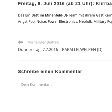
Freitag, 8. Juli 2016 (ab 21 Uhr): Klirr
Das
Ein Bett im Minenfeld
-DJ-Team mit ihrem Gast
Ker
Angst Pop, Noise, Power Electronics, Neofolk, Military 
Weitere
Vorheriger Beitrag
Artikel
Donnerstag, 7.7.2016 – PARALLELWELPEN (D)
ansehen
Schreibe einen Kommentar
Kommentar