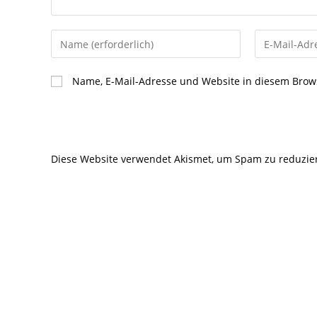
Gib
Gib
deinen
deine
Namen
E-
Name, E-Mail-Adresse und Website in diesem Brow
oder
Mail-
Benutzernamen
Adresse
zum
zum
Kommentieren
Kommentier
Diese Website verwendet Akismet, um Spam zu reduzie
ein
ein