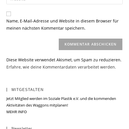
Mail-
deine
Kommentieren
Adresse
Website-
ein
zum
URL
Name, E-Mail-Adresse und Website in diesem Browser für
Kommentieren
ein
meinen nächsten Kommentar speichern.
ein
(optional)
Diese Website verwendet Akismet, um Spam zu reduzieren.
Erfahre, wie deine Kommentardaten verarbeitet werden.
MITGESTALTEN
Jetzt Mitglied werden im Soziale Plastik e.V. und die kommenden
Aktivitäten des Waggons mitplanen!
MEHR INFO
Newsletter