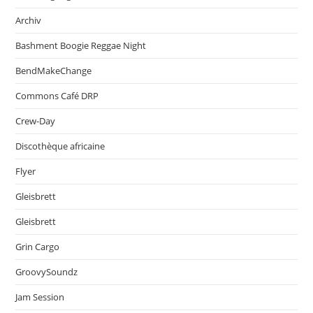
Archiv
Bashment Boogie Reggae Night
BendMakeChange
Commons Café DRP
Crew-Day
Discothèque africaine
Flyer
Gleisbrett
Gleisbrett
Grin Cargo
GroovySoundz
Jam Session