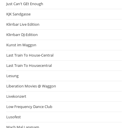
Just Can't GEt Enough
KJK Sandgasse
Klirrbar Live Edition
Klirrbarr DJ-Edition
Kunst im Waggon
Last Train To House-Central
Last Train To Housecentral
Lesung
Liberation Movies @ Waggon
Livekonzert
Low Frequency Dance Club
Lusofest
Mach Mal Langsam