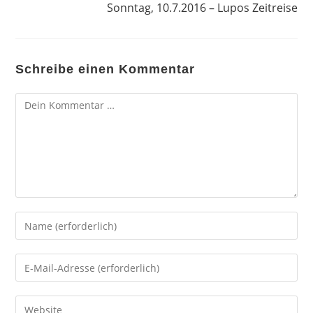
Sonntag, 10.7.2016 – Lupos Zeitreise
Schreibe einen Kommentar
Kommentar
Gib
deinen
Namen
Gib
oder
deine
Benutzernamen
E-
Gib
zum