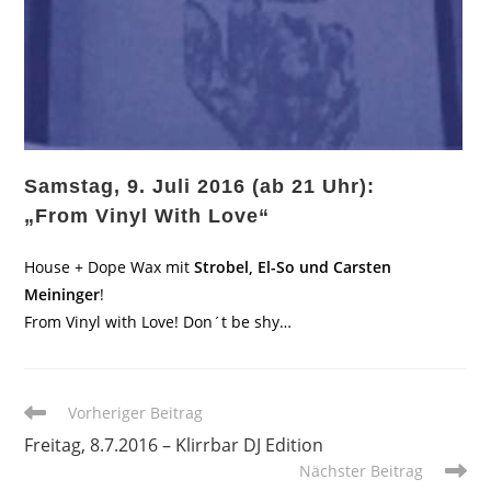
Samstag, 9. Juli 2016 (ab 21 Uhr):
„From Vinyl With Love“
House + Dope Wax mit
Strobel, El-So und Carsten
Meininger
!
From Vinyl with Love! Don´t be shy…
Weitere
Vorheriger Beitrag
Artikel
Freitag, 8.7.2016 – Klirrbar DJ Edition
ansehen
Nächster Beitrag