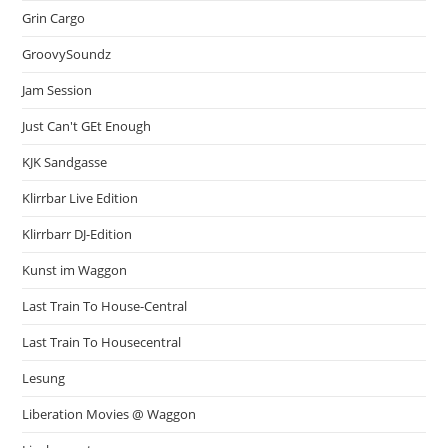
Grin Cargo
GroovySoundz
Jam Session
Just Can't GEt Enough
KJK Sandgasse
Klirrbar Live Edition
Klirrbarr DJ-Edition
Kunst im Waggon
Last Train To House-Central
Last Train To Housecentral
Lesung
Liberation Movies @ Waggon