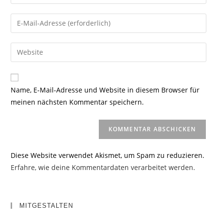
deinen
Namen
Gib
oder
deine
Benutzernamen
E-
Gib
zum
Mail-
deine
Kommentieren
Adresse
Website-
ein
zum
URL
Name, E-Mail-Adresse und Website in diesem Browser für
Kommentieren
ein
meinen nächsten Kommentar speichern.
ein
(optional)
Diese Website verwendet Akismet, um Spam zu reduzieren.
Erfahre, wie deine Kommentardaten verarbeitet werden.
MITGESTALTEN