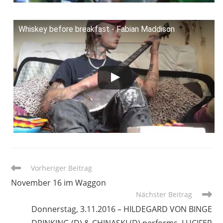
Whiskey before breakfast - Fabian Maddison
Weitere
Vorheriger Beitrag
Artikel
November 16 im Waggon
ansehen
Nächster Beitrag
Donnerstag, 3.11.2016 – HILDEGARD VON BINGE
DRINKING (D) & CHINASKI (D) performs ‚LUCIFER