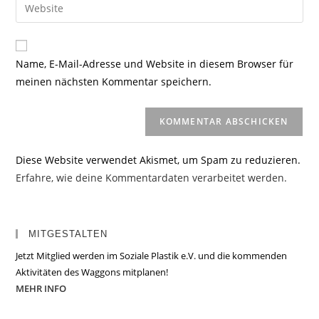
Gib
zum
Mail-
deine
Kommentieren
Adresse
Website-
ein
zum
URL
Name, E-Mail-Adresse und Website in diesem Browser für
Kommentieren
ein
meinen nächsten Kommentar speichern.
ein
(optional)
Diese Website verwendet Akismet, um Spam zu reduzieren.
Erfahre, wie deine Kommentardaten verarbeitet werden.
MITGESTALTEN
Jetzt Mitglied werden im Soziale Plastik e.V. und die kommenden
Aktivitäten des Waggons mitplanen!
MEHR INFO