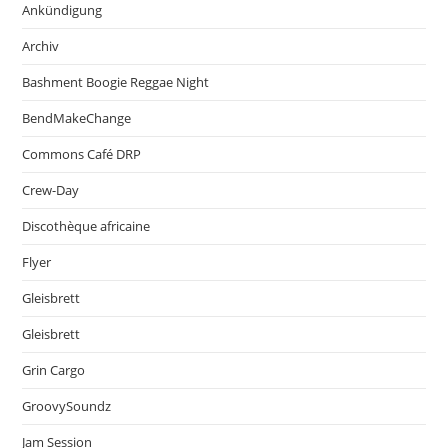
Ankündigung
Archiv
Bashment Boogie Reggae Night
BendMakeChange
Commons Café DRP
Crew-Day
Discothèque africaine
Flyer
Gleisbrett
Gleisbrett
Grin Cargo
GroovySoundz
Jam Session