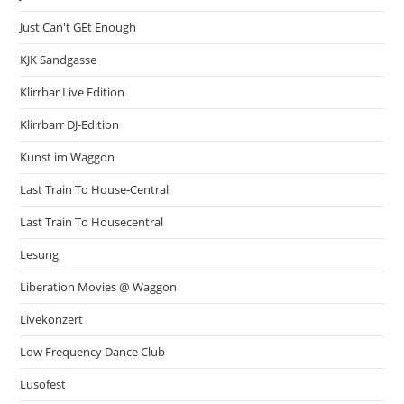
Just Can't GEt Enough
KJK Sandgasse
Klirrbar Live Edition
Klirrbarr DJ-Edition
Kunst im Waggon
Last Train To House-Central
Last Train To Housecentral
Lesung
Liberation Movies @ Waggon
Livekonzert
Low Frequency Dance Club
Lusofest