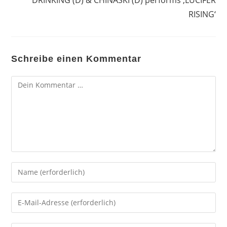
RISING‘
Schreibe einen Kommentar
Kommentar
Gib
deinen
Namen
Gib
oder
deine
Benutzernamen
E-