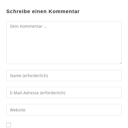
Schreibe einen Kommentar
Kommentar
Gib
deinen
Namen
Gib
oder
deine
Benutzernamen
E-
Gib
zum
Mail-
deine
Kommentieren
Adresse
Website-
ein
zum