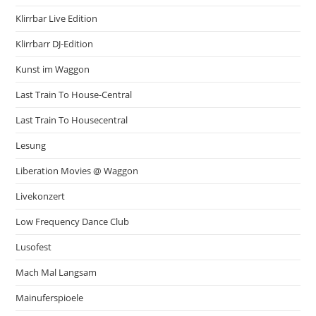
Klirrbar Live Edition
Klirrbarr DJ-Edition
Kunst im Waggon
Last Train To House-Central
Last Train To Housecentral
Lesung
Liberation Movies @ Waggon
Livekonzert
Low Frequency Dance Club
Lusofest
Mach Mal Langsam
Mainuferspioele